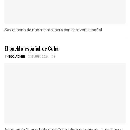
Soy cubano de nacimiento, pero con corazón español
El pueblo español de Cuba
BY
ESC-ADMIN
15 JUIN 2024
0
Autonomía Concertada para Cuba lidera una iniciativa que busca