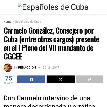
Home
Españoles de Cuba
Carmelo González, Consejero por
Cuba (entre otros cargos) presente
en el I Pleno del VII mandanto de
CGCEE
BY
REDACCIÓN
26 juin 2017
75
SHARES
Don Carmelo intervino de una
manera desordenada y errática,