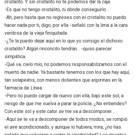
cristalito. Y sin cristalito no te podemos dar la caja.
-Es que no tengo cristalito, ni dónde conseguirlo…
-Ah, pero hasta que no regreses con el cristalito no puedo
hacer nada por ti, digo, por ella -señaló con la lima a la cara
verdosa de la vieja finiquitada.
-¿Te la puedo dejar aquí en lo que yo consigo el dichoso
cristalito? Algún rinconcito tendrán… -quiso parecer
simpática.
-Qué va, cielo mío, no podemos responsabilizarnos con el
muerto de nadie. Ya bastante tenemos con los que hay aquí,
tan solapea’os, con menos dolientes que aspirinas en la
farmacia de Línea.
-Pero no puedo cargar de nuevo con ella, bajo este sol, a
riesgo de que me vuelva a parar la policía. ¿No entiendes?
Con este sol y este calor se me va a descomponer…
-Aquí se te va a descomponer de todos modos, se rompió
el aire acondicionado, y aunque lo hubiera, mira, ¿no has
notado que volvieron a cortar la electricidad? Los muertos