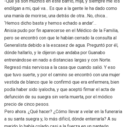
-Que ya son muchos en este barrio, mija, y siempre me los
endilgan a mi, qué va… Es que a la gente le ha dado como
una manía de morirse, una detrás de otra…No, chica…
‘Hemos dicho basta y hemos echado a andar’…
Anisia pudo por fin aparecerse en el Médico de la Familia,
pero se encontró con que le habían cerrado la consulta al
Generalista debido a la escasez de agua. Preguntó por él,
dónde hallarlo, y le dijeron que andaba por Guanabo
entrenándose en nado a distancias largas y con Norte.
Regresó más nerviosa a la casa que cuando salió. Y eso
que tuvo suerte, y por el camino se encontró con una mujer
vestida de blanco que le confirmó que era enfermera, bien
podía haber sido iyalocha, y que aceptó firmar el acta de
defunción de su suegra sin verla muerta, por el módico
precio de cinco pesos.
Pero ahora. ¿Qué hacer? ¿Cómo llevar a velar en la funeraria
a su santa suegra y, lo más difícil, dónde enterrarla? A su
marido lo había colado casi a la fuerza en un panteón