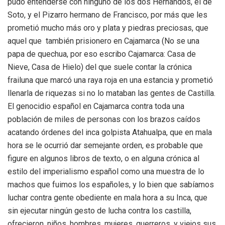
pudo entenderse con ninguno de los dos Hernandos, el de
Soto, y el Pizarro hermano de Francisco, por más que les
prometió mucho más oro y plata y piedras preciosas, que
aquel que también prisionero en Cajamarca (No se una
papa de quechua, por eso escribo Cajamarca: Casa de
Nieve, Casa de Hielo) del que suele contar la crónica
frailuna que marcó una raya roja en una estancia y prometió
llenarla de riquezas si no lo mataban las gentes de Castilla.
El genocidio español en Cajamarca contra toda una
población de miles de personas con los brazos caídos
acatando órdenes del inca golpista Atahualpa, que en mala
hora se le ocurrió dar semejante orden, es probable que
figure en algunos libros de texto, o en alguna crónica al
estilo del imperialismo español como una muestra de lo
machos que fuimos los españoles, y lo bien que sabíamos
luchar contra gente obediente en mala hora a su Inca, que
sin ejecutar ningún gesto de lucha contra los castilla,
ofrecieron, niños, hombres, mujeres, guerreros, y viejos sus