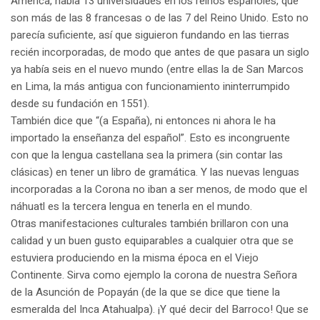
América, había 13 universidades en los reinos españoles, que
son más de las 8 francesas o de las 7 del Reino Unido. Esto no
parecía suficiente, así que siguieron fundando en las tierras
recién incorporadas, de modo que antes de que pasara un siglo
ya había seis en el nuevo mundo (entre ellas la de San Marcos
en Lima, la más antigua con funcionamiento ininterrumpido
desde su fundación en 1551).
También dice que “(a España), ni entonces ni ahora le ha
importado la enseñanza del español”. Esto es incongruente
con que la lengua castellana sea la primera (sin contar las
clásicas) en tener un libro de gramática. Y las nuevas lenguas
incorporadas a la Corona no iban a ser menos, de modo que el
náhuatl es la tercera lengua en tenerla en el mundo.
Otras manifestaciones culturales también brillaron con una
calidad y un buen gusto equiparables a cualquier otra que se
estuviera produciendo en la misma época en el Viejo
Continente. Sirva como ejemplo la corona de nuestra Señora
de la Asunción de Popayán (de la que se dice que tiene la
esmeralda del Inca Atahualpa). ¡Y qué decir del Barroco! Que se