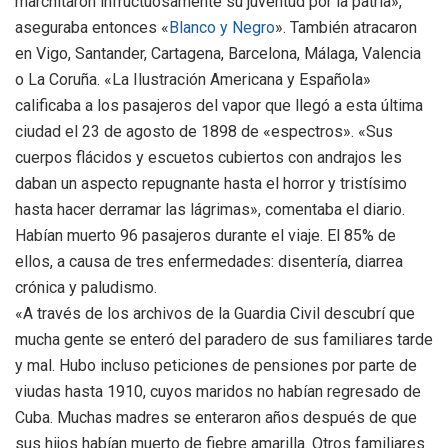
marchitaron infructuosamente su juventud por la patria»,
aseguraba entonces «
Blanco y Negro
». También atracaron
en Vigo, Santander, Cartagena, Barcelona, Málaga, Valencia
o La Coruña. «La Ilustración Americana y Española»
calificaba a los pasajeros del vapor que llegó a esta última
ciudad el 23 de agosto de 1898 de «espectros». «Sus
cuerpos flácidos y escuetos cubiertos con andrajos les
daban un aspecto repugnante hasta el horror y tristísimo
hasta hacer derramar las lágrimas», comentaba el diario.
Habían muerto 96 pasajeros durante el viaje. El 85% de
ellos, a causa de tres enfermedades: disentería, diarrea
crónica y paludismo.
«A través de los archivos de la Guardia Civil descubrí que
mucha gente se enteró del paradero de sus familiares tarde
y mal. Hubo incluso peticiones de pensiones por parte de
viudas hasta 1910, cuyos maridos no habían regresado de
Cuba. Muchas madres se enteraron años después de que
sus hijos habían muerto de fiebre amarilla. Otros familiares