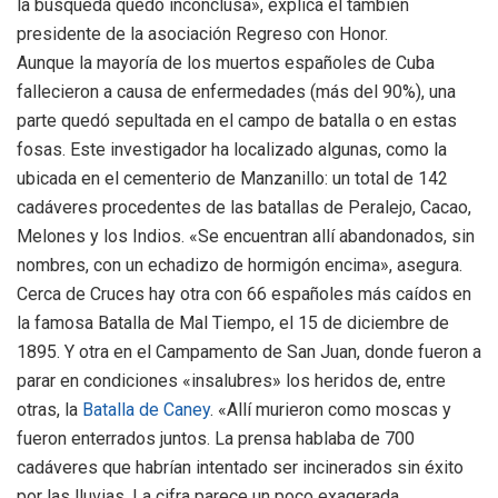
la búsqueda quedó inconclusa», explica el también
presidente de la asociación Regreso con Honor.
Aunque la mayoría de los muertos españoles de Cuba
fallecieron a causa de enfermedades (más del 90%), una
parte quedó sepultada en el campo de batalla o en estas
fosas. Este investigador ha localizado algunas, como la
ubicada en el cementerio de Manzanillo: un total de 142
cadáveres procedentes de las batallas de Peralejo, Cacao,
Melones y los Indios. «Se encuentran allí abandonados, sin
nombres, con un echadizo de hormigón encima», asegura.
Cerca de Cruces hay otra con 66 españoles más caídos en
la famosa Batalla de Mal Tiempo, el 15 de diciembre de
1895. Y otra en el Campamento de San Juan, donde fueron a
parar en condiciones «insalubres» los heridos de, entre
otras, la
Batalla de Caney
. «Allí murieron como moscas y
fueron enterrados juntos. La prensa hablaba de 700
cadáveres que habrían intentado ser incinerados sin éxito
por las lluvias. La cifra parece un poco exagerada,