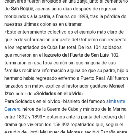
cadáveres fueron arrojados en una zanja junto al cementerio
de
San Roque
, apenas unos días después de regresar
moribundos a la patria, a finales de 1898, tras la pérdida de
nuestras últimas colonias en ultramar.
«Este enterramiento colectivo es el ejemplo más claro de
que la desinformación por parte del Gobierno con respecto
a los repatriados de Cuba fue total. De los 104 soldados
que murieron en el
lazareto del Fuerte de San Luis
, 102
terminaron en esa fosa común sin que ninguna de sus
familias recibiera información alguna de que su padre, hijo o
hermano había regresado enfermo a Puerto Real. Allí fueron
lanzados sin más», explica el historiador gaditano
Manuel
Izco
, autor de «
Soldados en el olvido
».
Para Soldados en el olvido–bisnieto del famoso
almirante
Cervera
, héroe de la Guerra de Cuba y ministro de la Marina
entre 1892 y 1893– estamos ante la punta del iceberg del
drama que vivieron los 158.492 repatriados que, según el
estudio de Jordi Maluquer de Montes, recibió España entre