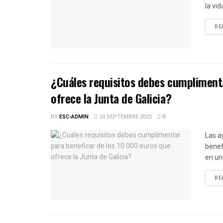
la vid
RE
¿Cuáles requisitos debes cumplimenta
ofrece la Junta de Galicia?
BY
ESC-ADMIN
24 SEPTEMBRE 2025
0
Las a
benef
en un 
RE