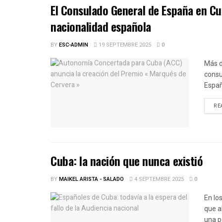
El Consulado General de España en Cu
nacionalidad española
BY
ESC-ADMIN
19 SEPTEMBRE 2025
0
Más d
consu
Españ
RE
Cuba: la nación que nunca existió
BY
MAIKEL ARISTA - SALADO
4 SEPTEMBRE 2025
0
En lo
que a
una p