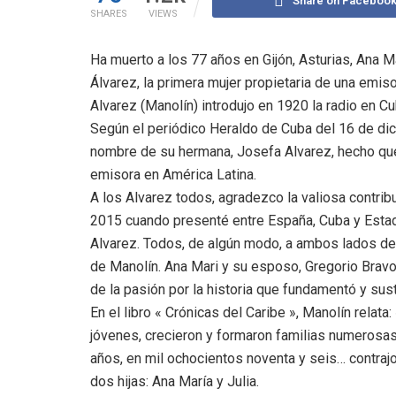
Share on Faceboo
SHARES
VIEWS
Ha muerto a los 77 años en Gijón, Asturias, Ana M
Álvarez, la primera mujer propietaria de una emis
Alvarez (Manolín) introdujo en 1920 la radio en Cu
Según el periódico Heraldo de Cuba del 16 de di
nombre de su hermana, Josefa Alvarez, hecho que l
emisora en América Latina.
A los Alvarez todos, agradezco la valiosa contrib
2015 cuando presenté entre España, Cuba y Estado
Alvarez. Todos, de algún modo, a ambos lados del
de Manolín. Ana Mari y su esposo, Gregorio Bravo
de la pasión por la historia que fundamentó y sus
En el libro « Crónicas del Caribe », Manolín relat
jóvenes, crecieron y formaron familias numerosa
años, en mil ochocientos noventa y seis… contraj
dos hijas: Ana María y Julia.