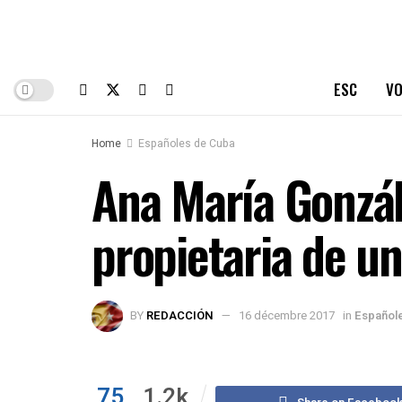
ESC
VO
Home
Españoles de Cuba
Ana María Gonzál
propietaria de u
BY
REDACCIÓN
16 décembre 2017
in
Español
75
1.2k