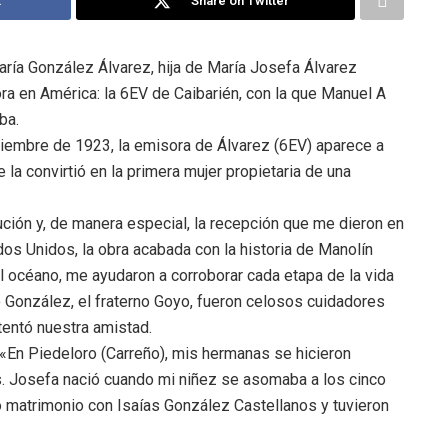
k
Share on Twitter
aría González Álvarez, hija de María Josefa Álvarez
ora en América: la 6EV de Caibarién, con la que Manuel A
ba.
ciembre de 1923, la emisora de Álvarez (6EV) aparece a
a convirtió en la primera mujer propietaria de una
ución y, de manera especial, la recepción que me dieron en
s Unidos, la obra acabada con la historia de Manolín
 océano, me ayudaron a corroborar cada etapa de la vida
 González, el fraterno Goyo, fueron celosos cuidadores
tentó nuestra amistad.
a: «En Piedeloro (Carreño), mis hermanas se hicieron
s. Josefa nació cuando mi niñez se asomaba a los cinco
o matrimonio con Isaías González Castellanos y tuvieron