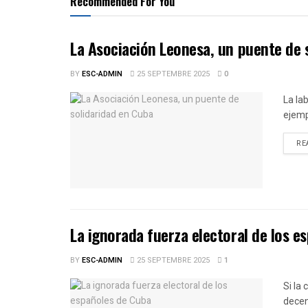
Recommended For You
La Asociación Leonesa, un puente de 
BY
ESC-ADMIN
25 SEPTEMBRE 2025
0
La la
ejemp
RE
La ignorada fuerza electoral de los e
BY
ESC-ADMIN
25 SEPTEMBRE 2025
1
Si la
decen