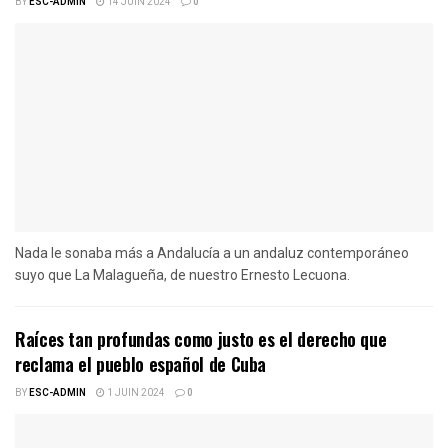
BY
ESC-ADMIN
14 JUIN 2024
0
Nada le sonaba más a Andalucía a un andaluz contemporáneo
suyo que La Malagueña, de nuestro Ernesto Lecuona.
Raíces tan profundas como justo es el derecho que
reclama el pueblo español de Cuba
BY
ESC-ADMIN
1 JUIN 2024
0