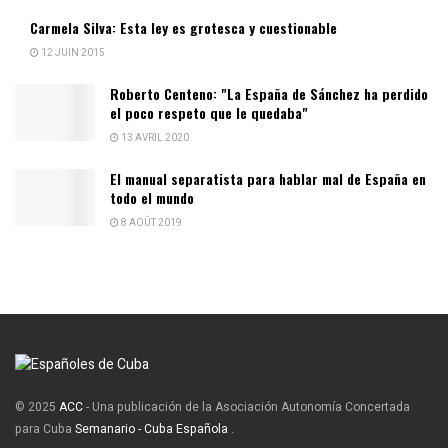
Carmela Silva: Esta ley es grotesca y cuestionable
12 JUIN 2015
Roberto Centeno: "La España de Sánchez ha perdido
el poco respeto que le quedaba"
13 AVRIL 2020
El manual separatista para hablar mal de España en
todo el mundo
8 AOÛT 2019
© 2025
ACC
- Una publicación de la Asociación Autonomía Concertada
para Cuba
Semanario - Cuba Española
.