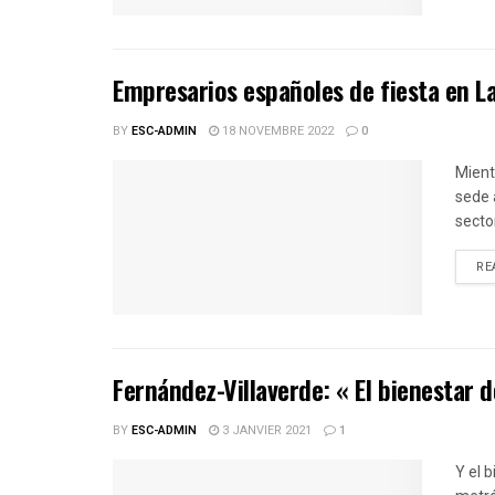
Empresarios españoles de fiesta en 
BY
ESC-ADMIN
18 NOVEMBRE 2022
0
Mient
sede 
sector
RE
Fernández-Villaverde: « El bienestar 
BY
ESC-ADMIN
3 JANVIER 2021
1
Y el 