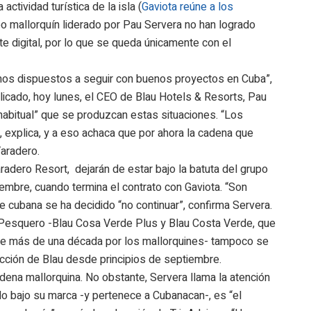
ctividad turística de la isla (
Gaviota reúne a los
upo mallorquín liderado por Pau Servera no han logrado
te digital, por lo que se queda únicamente con el
os dispuestos a seguir con buenos proyectos en Cuba”,
licado, hoy lunes, el CEO de Blau Hotels & Resorts, Pau
habitual” que se produzcan estas situaciones. “Los
explica, y a eso achaca que por ahora la cadena que
Varadero.
aradero Resort, dejarán de estar bajo la batuta del grupo
iembre, cuando termina el contrato con Gaviota. “Son
e cubana se ha decidido “no continuar”, confirma Servera.
a Pesquero -Blau Cosa Verde Plus y Blau Costa Verde, que
te más de una década por los mallorquines- tampoco se
rección de Blau desde principios de septiembre.
cadena mallorquina. No obstante, Servera llama la atención
do bajo su marca -y pertenece a Cubanacan-, es “el