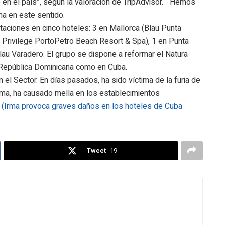
 en el país”, según la valoración de TripAdvisor. “Hemos
na en este sentido.
itaciones en cinco hoteles: 3 en Mallorca (Blau Punta
u Privilege PortoPetro Beach Resort & Spa), 1 en Punta
au Varadero. El grupo se dispone a reformar el Natura
 República Dominicana como en Cuba.
n el Sector. En días pasados, ha sido víctima de la furia de
rma, ha causado mella en los establecimientos
,
(Irma provoca graves daños en los hoteles de Cuba
Tweet
19