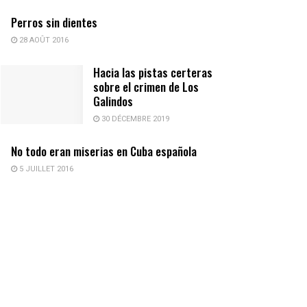
Perros sin dientes
28 AOÛT 2016
Hacia las pistas certeras
sobre el crimen de Los
Galindos
30 DÉCEMBRE 2019
No todo eran miserias en Cuba española
5 JUILLET 2016