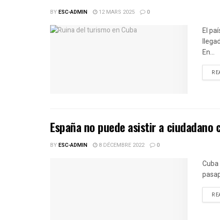
BY
ESC-ADMIN
12 MARS 2025
0
El pa
llega
En...
RE
España no puede asistir a ciudadano
BY
ESC-ADMIN
8 DÉCEMBRE 2022
0
Cuba 
pasap
RE