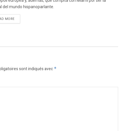
poli europea y, además, que compita con Miami por ser la
al del mundo hispanoparlante.
DETAILS
AD MORE
ligatoires sont indiqués avec
*