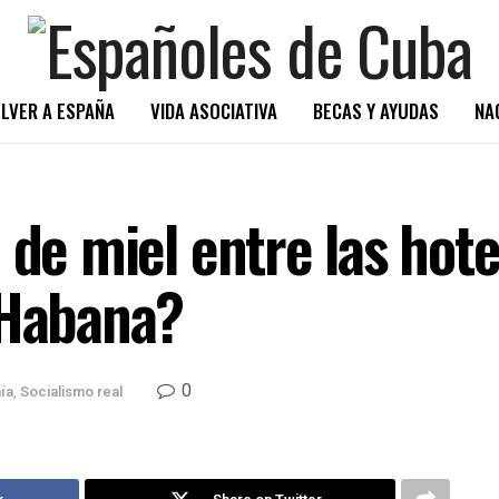
LVER A ESPAÑA
VIDA ASOCIATIVA
BECAS Y AYUDAS
NA
 de miel entre las hot
 Habana?
0
ía
,
Socialismo real