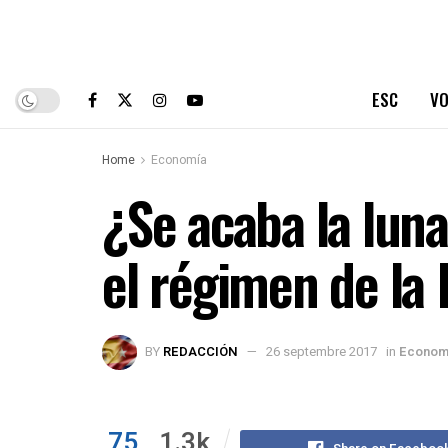
ESC
VO
Home
Economía
¿Se acaba la luna
el régimen de la
BY
REDACCIÓN
26 septembre 2017
in
Econom
75
1.3k