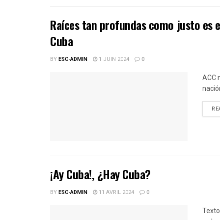
Raíces tan profundas como justo es e
Cuba
BY
ESC-ADMIN
1 JUIN 2024
0
ACC n
nació
RE
¡Ay Cuba!, ¿Hay Cuba?
BY
ESC-ADMIN
11 AVRIL 2024
0
Texto