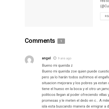
red s
(@Cub
RE
Comments
1
angel
9 ans ago
Bueno mi querida z
Bueno mi querida zoe quien puede cuestio
pero ya lo harán todos sufrimos el engañ
situacion mejorara y los pobres ya estan 
tiene el hueso en la boca y el otro un jam
politicos llegan al poder ofreciendo villas
promesas y le meten el dedo en c… A miles
isla esta buscando manera de emigrar a d