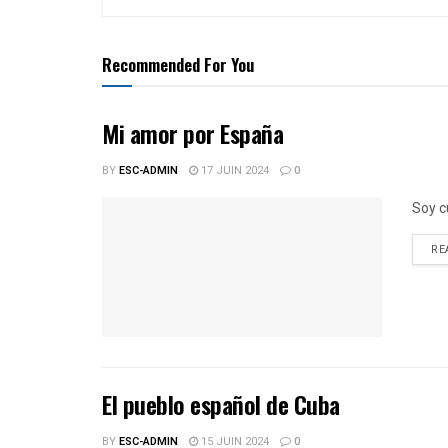
Recommended For You
Mi amor por España
BY
ESC-ADMIN
17 JUIN 2024
0
Soy c
RE
El pueblo español de Cuba
BY
ESC-ADMIN
15 JUIN 2024
0