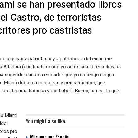
iami se han presentado libros
l Castro, de terroristas
critores pro castristas
e algunas « patriotas » y « patriotos » del exilio me
a Altamira (que hasta donde yo sé es una librería llevada
a sugerido, dando a entender que yo no tengo ningún
 en Miami debido a mis ideas y pensamientos, que
 las ataduras
habidas y por haber). Bueno, así es, lo que
 de Miami
You might also like
idel
tores pro
Mi amor por España