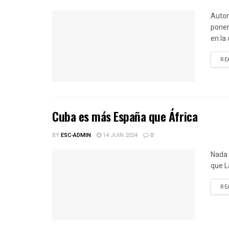
Auton
poner
en la
RE
Cuba es más España que África
BY
ESC-ADMIN
14 JUIN 2024
0
Nada 
que L
RE