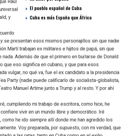
que Raúl
El pueblo español de Cuba
universal
ld, y
Cuba es más España que África
ecuerdo
y se presentan esos mismos personajillos sin que nadie
ión Martí trabajan ex militares e hijitos de papá, sin que
 nada. Además de que el primero en burlarse de Donald
o que eso significa en cubano, y que para esos
da vulgar, no qué va, fue el ex candidato a la presidencia
a Party (nadie puede calificarlo de socialista-globalista,
Teatro Manuel Artime junto a Trump y al resto. Y por ahí
ré, cumpliendo mi trabajo de escritora, como hice, he
confiere vivir en un mundo libre y democrático. Iré
 como he ido siempre allí donde me han agredido los
icamente. Voy preparada, por supuesto, con mi verdad, que
tado a las ratas, tanto en Cuba como en el exilio.