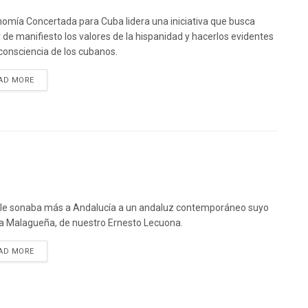
omía Concertada para Cuba lidera una iniciativa que busca
 de manifiesto los valores de la hispanidad y hacerlos evidentes
 consciencia de los cubanos.
DETAILS
AD MORE
le sonaba más a Andalucía a un andaluz contemporáneo suyo
a Malagueña, de nuestro Ernesto Lecuona.
DETAILS
AD MORE