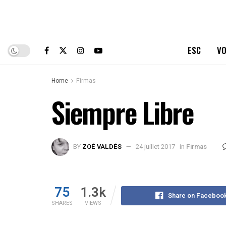
ESC
VO
Home
Firmas
Siempre Libre
BY
ZOÉ VALDÉS
24 juillet 2017
in
Firmas
75
1.3k
Share on Faceboo
SHARES
VIEWS