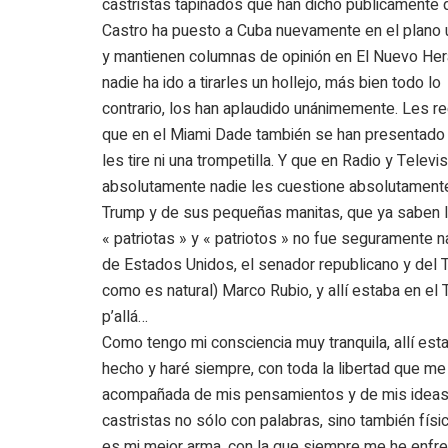
castristas tapiñados que han dicho públicamente 
Castro ha puesto a Cuba nuevamente en el plano 
y mantienen columnas de opinión en El Nuevo Hera
nadie ha ido a tirarles un hollejo, más bien todo lo
contrario, los han aplaudido unánimemente. Les r
que en el Miami Dade también se han presentado 
les tire ni una trompetilla. Y que en Radio y Televis
absolutamente nadie les cuestione absolutamente
Trump y de sus pequeñas manitas, que ya saben l
« patriotas » y « patriotos » no fue seguramente na
de Estados Unidos, el senador republicano y del Te
como es natural) Marco Rubio, y allí estaba en el 
p’allá…
Como tengo mi consciencia muy tranquila, allí esta
hecho y haré siempre, con toda la libertad que me 
acompañada de mis pensamientos y de mis ideas,
castristas no sólo con palabras, sino también fís
es mi mejor arma, con la que siempre me he enfren