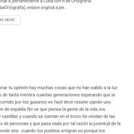
ocial X, perteneciente a Cuba con H de Ortografía
aOrtografia), enlace original a pie...
DETAILS
AD MORE
nar tu opinión hay muchas cosas que no han salido a la luz
o de tanta mentira cuantas generaciones esperando que la
comido por los gusanos es facil decir resiste cjando uno
on de espalda No se que piensa la gente de la vida..los
 y castillas y cuando se sientan en el trono Se olvidan de las
 de personas y que pasa nada por tal razón la juventud de la
onde sea ..cuando los pueblos emigran es porque los