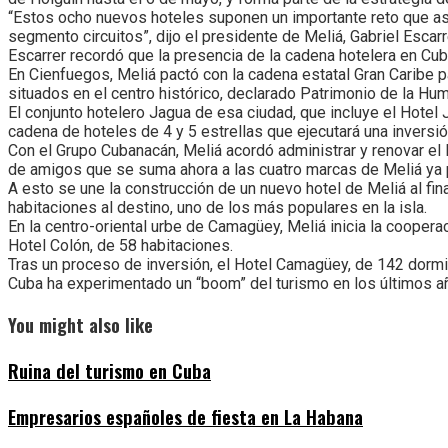
“Estos ocho nuevos hoteles suponen un importante reto que asum
segmento circuitos”, dijo el presidente de Meliá, Gabriel Escarr
Escarrer recordó que la presencia de la cadena hotelera en Cub
En Cienfuegos, Meliá pactó con la cadena estatal Gran Caribe p
situados en el centro histórico, declarado Patrimonio de la Hu
El conjunto hotelero Jagua de esa ciudad, que incluye el Hotel 
cadena de hoteles de 4 y 5 estrellas que ejecutará una inversió
Con el Grupo Cubanacán, Meliá acordó administrar y renovar el
de amigos que se suma ahora a las cuatro marcas de Meliá ya p
A esto se une la construcción de un nuevo hotel de Meliá al fin
habitaciones al destino, uno de los más populares en la isla.
En la centro-oriental urbe de Camagüey, Meliá inicia la cooperaci
Hotel Colón, de 58 habitaciones.
Tras un proceso de inversión, el Hotel Camagüey, de 142 dormi
Cuba ha experimentado un “boom” del turismo en los últimos año
You might also like
Ruina del turismo en Cuba
Empresarios españoles de fiesta en La Habana