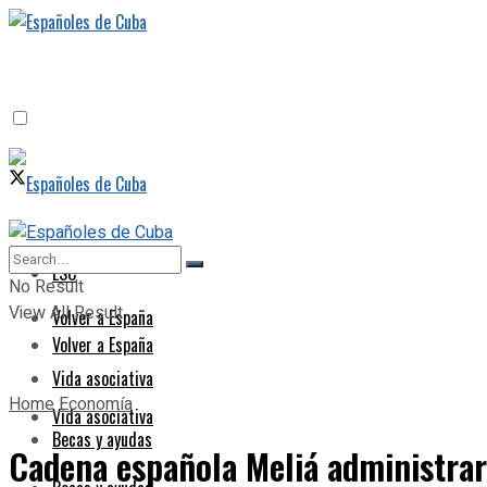
ESC
ESC
No Result
View All Result
Volver a España
Volver a España
Vida asociativa
Home
Economía
Vida asociativa
Becas y ayudas
Cadena española Meliá administrar