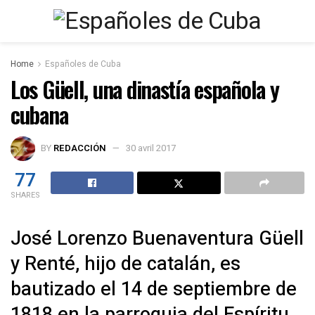
Home
Españoles de Cuba
Los Güell, una dinastía española y
cubana
BY
REDACCIÓN
30 avril 2017
77
SHARES
José Lorenzo Buenaventura Güell
y Renté, hijo de catalán, es
bautizado el 14 de septiembre de
1818 en la parroquia del Espíritu