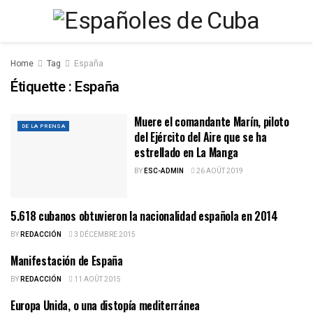
Home
Tag
España
Étiquette :
España
Muere el comandante Marín, piloto
DE LA PRENSA
del Ejército del Aire que se ha
estrellado en La Manga
BY
ESC-ADMIN
26 AOÛT 2019
5.618 cubanos obtuvieron la nacionalidad española en 2014
ESPAÑOLES DE CUBA
BY
REDACCIÓN
3 DÉCEMBRE 2015
Manifestación de España
ESPAÑOLES DE CUBA
BY
REDACCIÓN
11 AOÛT 2015
Europa Unida, o una distopía mediterránea
ESPAÑOLES DE CUBA