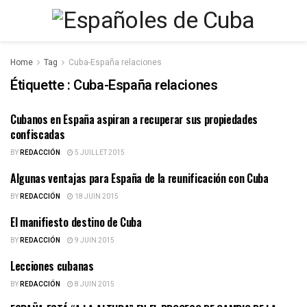
Home
Tag
Cuba-España relaciones
Étiquette :
Cuba-España relaciones
Cubanos en España aspiran a recuperar sus propiedades
ESPAÑOLES DE CUBA
confiscadas
BY
REDACCIÓN
5 JUILLET 2015
Algunas ventajas para España de la reunificación con Cuba
EDITORIAL
BY
REDACCIÓN
18 JUIN 2015
El manifiesto destino de Cuba
ESPAÑOLES DE CUBA
BY
REDACCIÓN
9 JUIN 2015
Lecciones cubanas
ESPAÑOLES DE CUBA
BY
REDACCIÓN
8 JUIN 2015