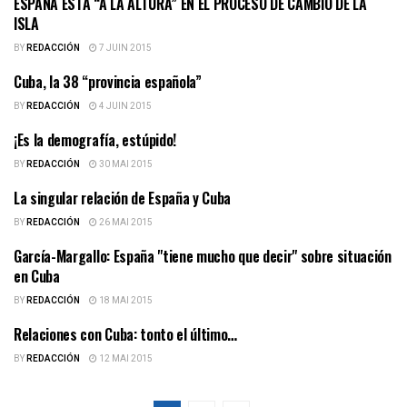
ESPAÑA ESTÁ “A LA ALTURA” EN EL PROCESO DE CAMBIO DE LA
ESPAÑOLES DE CUBA
ISLA
BY
REDACCIÓN
7 JUIN 2015
Cuba, la 38 “provincia española”
ESPAÑOLES DE CUBA
BY
REDACCIÓN
4 JUIN 2015
¡Es la demografía, estúpido!
ESPAÑOLES DE CUBA
BY
REDACCIÓN
30 MAI 2015
La singular relación de España y Cuba
ESPAÑOLES DE CUBA
BY
REDACCIÓN
26 MAI 2015
García-Margallo: España "tiene mucho que decir" sobre situación
ESPAÑOLES DE CUBA
en Cuba
BY
REDACCIÓN
18 MAI 2015
Relaciones con Cuba: tonto el último…
ESPAÑOLES DE CUBA
BY
REDACCIÓN
12 MAI 2015