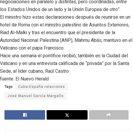
negociaciones en paralelo y distintas, pero coordinadas, entre
los Estados Unidos de un lado y la Unión Europea de otro”.
Alejandro Ernesto
El ministro hizo estas declaraciones después de reunirse en un
EFE
hotel de Roma con el ministro palestino de Asuntos Exteriores,
You might also like
Riad Al-Malki y tras el encuentro que el presidente de la
Autoridad Nacional Palestina (ANP), Mahmu Abás, mantuvo en el
La Asociación Leonesa, un puente de solidaridad en
Vaticano con el papa Francisco.
Cuba
Hace una semana el pontífice recibió, también en la Ciudad del
La ignorada fuerza electoral de los españoles de
Vaticano y en una entrevista calificada de “privada” por la Santa
Cuba
Sede, al líder cubano, Raúl Castro.
¿Cuáles requisitos debes cumplimentar para
fuente: El Nuevo Herald
beneficar de los 10 000 euros que ofrece la Junta de
Galicia?
Tags:
Cuba-España relaciones
José Manuel García Margallo