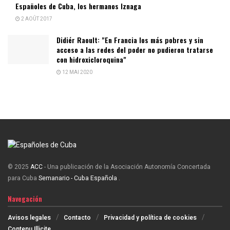
Españoles de Cuba, los hermanos Iznaga
2 AOÛT 2017
Didiér Raoult: "En Francia los más pobres y sin
acceso a las redes del poder no pudieron tratarse
con hidroxicloroquina"
12 MAI 2020
© 2025
ACC
- Una publicación de la Asociación Autonomía Concertada
para Cuba
Semanario - Cuba Española
.
Navegación
Avisos legales
Contacto
Privacidad y política de cookies
Contenu Illicite