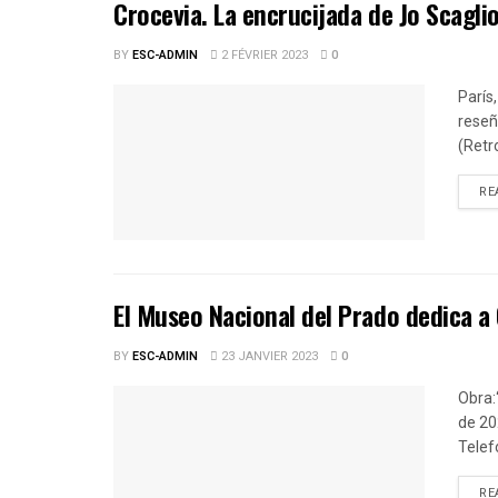
Crocevia. La encrucijada de Jo Scagli
BY
ESC-ADMIN
2 FÉVRIER 2023
0
París,
reseñ
(Retr
RE
El Museo Nacional del Prado dedica a 
BY
ESC-ADMIN
23 JANVIER 2023
0
Obra:
de 20
Telefó
RE