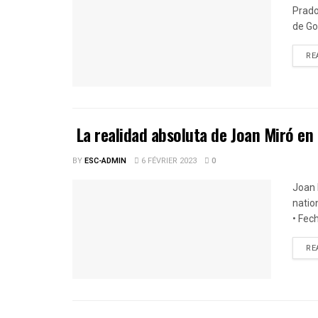
Prado
de Go
RE
La realidad absoluta de Joan Miró e
BY
ESC-ADMIN
6 FÉVRIER 2023
0
Joan 
natio
• Fech
RE