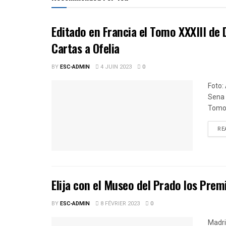
Editado en Francia el Tomo XXXIII de D
Cartas a Ofelia
BY
ESC-ADMIN
4 JUIN 2023
0
Foto:
Sena 
Tomo X
RE
Elija con el Museo del Prado los Pre
BY
ESC-ADMIN
8 FÉVRIER 2023
0
Madri