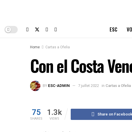
ESC
VO
Home
Cartas a Ofelia
Con el Costa Ven
BY
ESC-ADMIN
7 juillet 2022
in
Cartas a Ofelia
75
1.3k
Share on Faceboo
SHARES
VIEWS