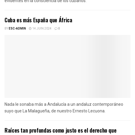
evidentes en la consciencia de los cubanos.
Cuba es más España que África
BY
ESC-ADMIN
14 JUIN 2024
0
Nada le sonaba más a Andalucía a un andaluz contemporáneo
suyo que La Malagueña, de nuestro Ernesto Lecuona.
Raíces tan profundas como justo es el derecho que