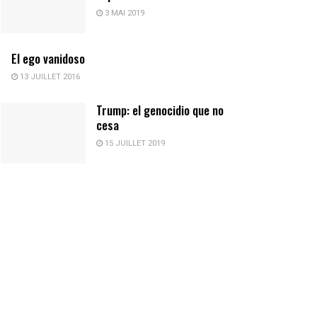
3 MAI 2019
El ego vanidoso
13 JUILLET 2016
Trump: el genocidio que no
cesa
15 JUILLET 2019