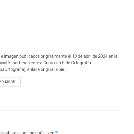
 e imagen publicados originalmente el 10 de abril de 2024 en la
ocial X, perteneciente a Cuba con H de Ortografía
aOrtografia), enlace original a pie...
DETAILS
AD MORE
ligatoires sont indiqués avec
*