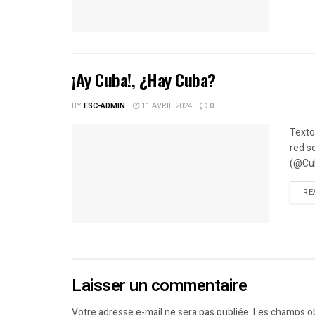
¡Ay Cuba!, ¿Hay Cuba?
BY
ESC-ADMIN
11 AVRIL 2024
0
Texto
red s
(@Cub
RE
Laisser un commentaire
Votre adresse e-mail ne sera pas publiée.
Les champs ob