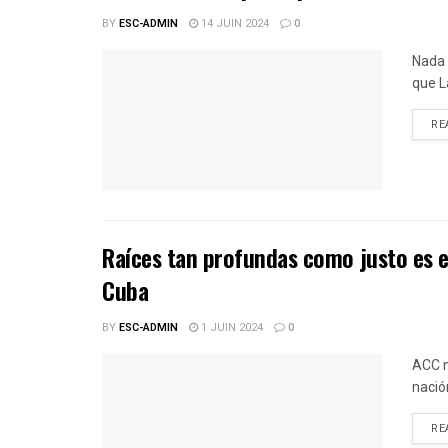
BY
ESC-ADMIN
14 JUIN 2024
0
Nada 
que L
RE
Raíces tan profundas como justo es e
Cuba
BY
ESC-ADMIN
1 JUIN 2024
0
ACC n
nació
RE