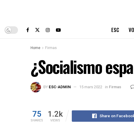
ESC
VO
Home
Firmas
¿Socialismo espa
BY
ESC-ADMIN
15 mars 2022
in
Firmas
75
1.2k
Share on Faceboo
SHARES
VIEWS