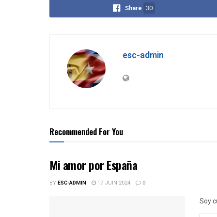
Share
30
esc-admin
Recommended For You
Mi amor por España
BY
ESC-ADMIN
17 JUIN 2024
0
Soy c