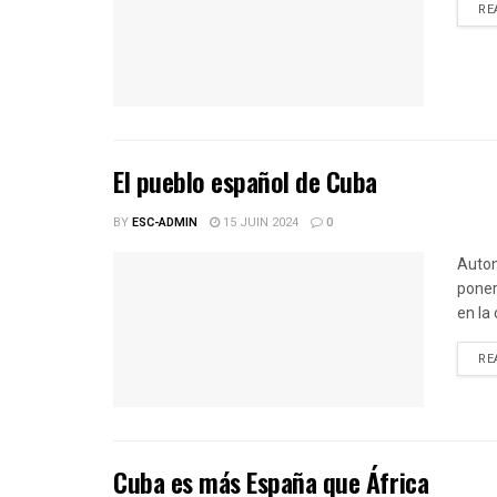
RE
El pueblo español de Cuba
BY
ESC-ADMIN
15 JUIN 2024
0
Auton
poner
en la
RE
Cuba es más España que África