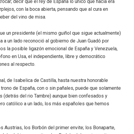
trocar; decir que el rey de España lo único que hacía era
rplejos, con la boca abierta, pensando que al cura en
eber del vino de misa.
que un presidente (el mismo guiñol que sigue actualmente)
ja a un lado reconoció al gobierno de Juan Guadó por
jos la posible ligazón emocional de España y Venezuela,
léfono en Usa, el independiente, libre y democrático
enes al respecto.
al, de Isabelica de Castilla, hasta nuestra honorable
l trono de España, con o sin pañales, puede que solamente
s (detrás del rio Tambre) aunque bien confesados y
ero católico a un lado, los más españoles que hemos
s Austrias, los Borbón del primer envite; los Bonaparte,