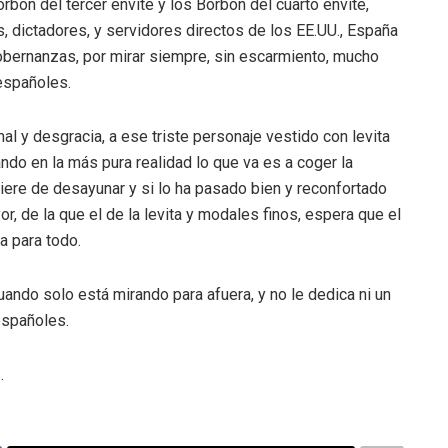
rbón del tercer envite y los Borbón del cuarto envite,
, dictadores, y servidores directos de los EE.UU., España
obernanzas, por mirar siempre, sin escarmiento, mucho
españoles.
l y desgracia, a ese triste personaje vestido con levita
uando en la más pura realidad lo que va es a coger la
iere de desayunar y si lo ha pasado bien y reconfortado
, de la que el de la levita y modales finos, espera que el
a para todo.
ando solo está mirando para afuera, y no le dedica ni un
españoles.
.