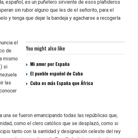
da, español, es un puñetero sirviente de esos plañideros
speran sin rubor alguno que les de el señorito, para el
uelo y tenga que dejar la bandeja y agacharse a recogerla
nuncia el
You might also like
eco de
ora mismo
Mi amor por España
) si
El pueblo español de Cuba
enezuela
Cuba es más España que África
ir las
econocer
a una se fueron emancipando todas las repúblicas que,
nidad, como el clero católico que se desplazó, como si
ncipio tanto con la santidad y designación celeste del rey