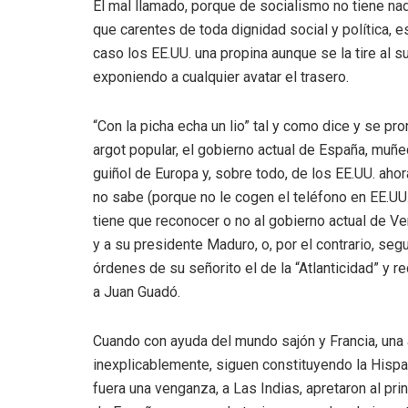
El mal llamado, porque de socialismo no tiene na
que carentes de toda dignidad social y política, e
caso los EE.UU. una propina aunque se la tire al s
exponiendo a cualquier avatar el trasero.
“Con la picha echa un lio” tal y como dice y se pro
argot popular, el gobierno actual de España, muñ
guiñol de Europa y, sobre todo, de los EE.UU. ah
no sabe (porque no le cogen el teléfono en EE.UU.
tiene que reconocer o no al gobierno actual de V
y a su presidente Maduro, o, por el contrario, segu
órdenes de su señorito el de la “Atlanticidad” y r
a Juan Guadó.
Cuando con ayuda del mundo sajón y Francia, una 
inexplicablemente, siguen constituyendo la Hispa
fuera una venganza, a Las Indias, apretaron al pri