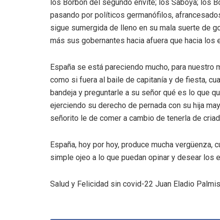
los Borbón del segundo envite; los Saboya; los Bo
pasando por políticos germanófilos, afrancesados
sigue sumergida de lleno en su mala suerte de g
más sus gobernantes hacia afuera que hacia los 
España se está pareciendo mucho, para nuestro ma
como si fuera al baile de capitanía y de fiesta, c
bandeja y preguntarle a su señor qué es lo que qu
ejerciendo su derecho de pernada con su hija mayor
señorito le de comer a cambio de tenerla de criad
España, hoy por hoy, produce mucha vergüenza, cu
simple ojeo a lo que puedan opinar y desear los 
Salud y Felicidad sin covid-22 Juan Eladio Palmis