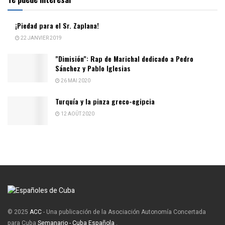
¡Piedad para el Sr. Zaplana!
22 JANVIER 2019
"Dimisión": Rap de Marichal dedicado a Pedro
Sánchez y Pablo Iglesias
26 MAI 2020
Turquía y la pinza greco-egipcia
12 AOÛT 2020
© 2025
ACC
- Una publicación de la Asociación Autonomía Concertada
para Cuba
Semanario - Cuba Española
.