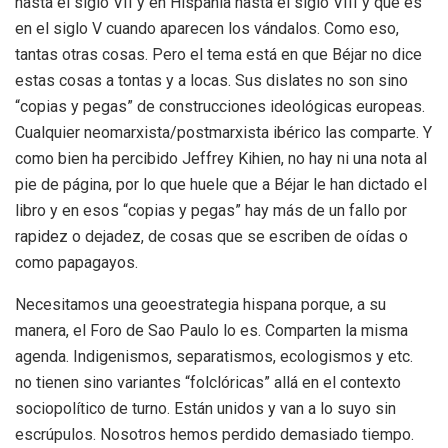
hasta el siglo VII y en Hispania hasta el siglo VIII y que es
en el siglo V cuando aparecen los vándalos. Como eso,
tantas otras cosas. Pero el tema está en que Béjar no dice
estas cosas a tontas y a locas. Sus dislates no son sino
“copias y pegas” de construcciones ideológicas europeas.
Cualquier neomarxista/postmarxista ibérico las comparte. Y
como bien ha percibido Jeffrey Kihien, no hay ni una nota al
pie de página, por lo que huele que a Béjar le han dictado el
libro y en esos “copias y pegas” hay más de un fallo por
rapidez o dejadez, de cosas que se escriben de oídas o
como papagayos.
Necesitamos una geoestrategia hispana porque, a su
manera, el Foro de Sao Paulo lo es. Comparten la misma
agenda. Indigenismos, separatismos, ecologismos y etc.
no tienen sino variantes “folclóricas” allá en el contexto
sociopolítico de turno. Están unidos y van a lo suyo sin
escrúpulos. Nosotros hemos perdido demasiado tiempo.