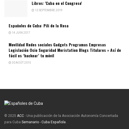
Libros: 'Cuba en el Congreso'
12 SEPTEMBRE 2019
Españoles de Cuba: Pili de la Rosa
14 JUIN 2017
Movilidad Redes sociales Gadgets Programas Empresas
Legislación Ocio Seguridad Meristation Blogs Titulares » Así de
fácil es ‘hackear’ tu móvil
30 AOÛT 2015
© 2025
ACC
- Una publicación de la Asociación Autonomía Concertada
para Cuba
Semanario - Cuba Española
.