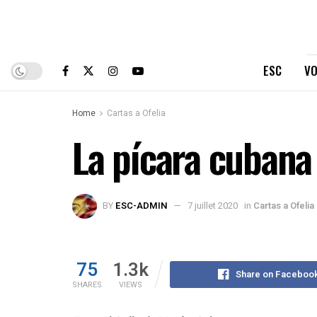
ESC
VO
Home
Cartas a Ofelia
La pícara cubana 
BY
ESC-ADMIN
7 juillet 2020
in
Cartas a Ofelia
75
1.3k
Share on Faceboo
SHARES
VIEWS