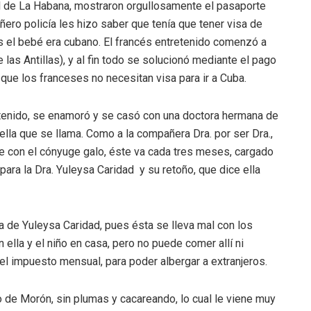
bal de La Habana, mostraron orgullosamente el pasaporte
ero policía les hizo saber que tenía que tener visa de
es el bebé era cubano. El francés entretenido comenzó a
 las Antillas), y al fin todo se solucionó mediante el pago
que los franceses no necesitan visa para ir a Cuba.
etenido, se enamoró y se casó con una doctora hermana de
e ella que se llama. Como a la compañera Dra. por ser Dra.,
rse con el cónyuge galo, éste va cada tres meses, cargado
ara la Dra. Yuleysa Caridad y su retoño, que dice ella
a de Yuleysa Caridad, pues ésta se lleva mal con los
ella y el niño en casa, pero no puede comer allí ni
el impuesto mensual, para poder albergar a extranjeros.
o de Morón, sin plumas y cacareando, lo cual le viene muy