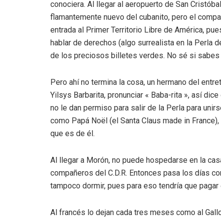
conociera. Al llegar al aeropuerto de San Cristó
flamantemente nuevo del cubanito, pero el compañ
entrada al Primer Territorio Libre de América, pu
hablar de derechos (algo surrealista en la Perla de
de los preciosos billetes verdes. No sé si sabes 
Pero ahí no termina la cosa, un hermano del entr
Yilsys Barbarita, pronunciar « Baba-rita », así dic
no le dan permiso para salir de la Perla para uni
como Papá Noël (el Santa Claus made in France), p
que es de él.
Al llegar a Morón, no puede hospedarse en la cas
compañeros del C.D.R. Entonces pasa los días con 
tampoco dormir, pues para eso tendría que pagar 
Al francés lo dejan cada tres meses como al Gall