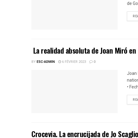
de Go
RE
La realidad absoluta de Joan Miró e
BY
ESC-ADMIN
6 FÉVRIER 2023
0
Joan 
natio
• Fech
RE
Crocevia. La encrucijada de Jo Scagli