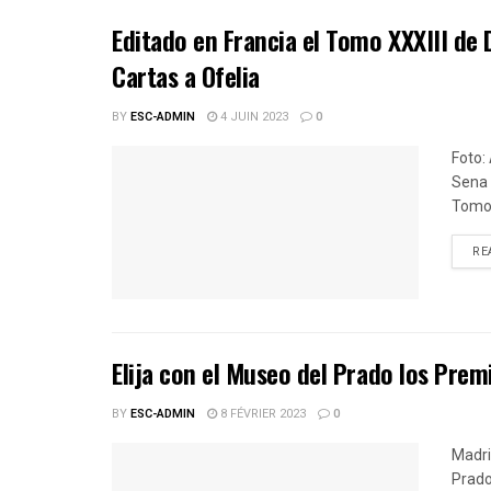
Editado en Francia el Tomo XXXIII de D
Cartas a Ofelia
BY
ESC-ADMIN
4 JUIN 2023
0
Foto:
Sena 
Tomo X
RE
Elija con el Museo del Prado los Pre
BY
ESC-ADMIN
8 FÉVRIER 2023
0
Madri
Prado