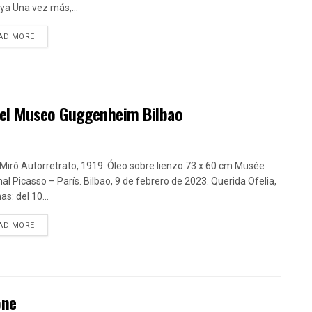
ya Una vez más,...
DETAILS
AD MORE
n el Museo Guggenheim Bilbao
Miró Autorretrato, 1919. Óleo sobre lienzo 73 x 60 cm Musée
nal Picasso – París. Bilbao, 9 de febrero de 2023. Querida Ofelia,
as: del 10...
DETAILS
AD MORE
one