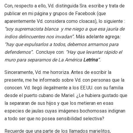
Con, respecto a ello, Vd. distinguida Sra. escribe y trata de
publicar en mi página y grupos de Facebook (que
aparentemente Vd. considera como cloacas), lo siguiente :
“soy supremacista blanca y me niego a que esa jauría de
indios delincuentes nos invadan”.
Más adelante agrega
:
“hay que expulsarlos a todos, debemos armarnos para
defendernos”.
Concluye con:
“Hay que levantar rápido el
muro para separarnos de La América
Letrina
”.
Sinceramente, Vd. me horroriza. Antes de escribir la
presente, me he informado sobre Vd. con personas que la
conocen. Vd. llegó ilegalmente a los EE.UU. con su familia
desde el puerto cubano de Mariel. ¿Le hubiera gustado que
la separaran de sus hijos y que los metieran en esas
especies de jaulas cuyas imágenes bochornosas indignan
a todo ser que no posea sensibilidad selectiva?
Recuerde que una parte de los llamados marielitos,