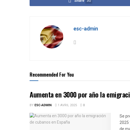
Share
30
esc-admin
Recommended For You
Aumenta en 3000 por año la emigrac
BY
ESC-ADMIN
1 AVRIL 2025
0
Se pr
2025 
de ma