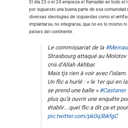
El día 23 o el 24 empieza el Ramadán en todo e
por supuesto una buena parte de esa comunidad re
diversas ideologías de izquierdas como el antifa
implantarse, no integrarse, que no es lo mismo ni
países del continente.
Le commissariat de la
#Meinau
Strasbourg attaqué au Molotov
cris d’Allah Akhbar.
Mais tjs rien à voir avec l’islam.
Un flic a hurlé : « le 1er qui en 
se prend une balle ».
#Castaner
plus qu’à ouvrir une enquête po
établir… quel flic a dit ça et pou
pic.twitter.com/pk0q3bkfgC