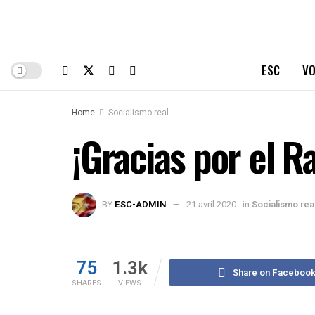
ESC
VO
Home
Socialismo real
¡Gracias por el 
BY
ESC-ADMIN
21 avril 2020
in
Socialismo rea
75
1.3k
Share on Faceboo
SHARES
VIEWS