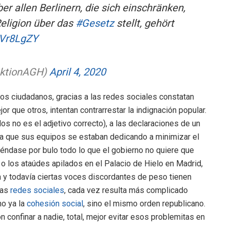
r allen Berlinern, die sich einschränken,
eligion über das
#Gesetz
stellt, gehört
WVr8LgZY
aktionAGH)
April 4, 2020
los ciudadanos, gracias a las redes sociales constatan
r que otros, intentan contrarrestar la indignación popular.
s no es el adjetivo correcto), a las declaraciones de un
ada que sus equipos se estaban dedicando a minimizar el
tiéndase por bulo todo lo que el gobierno no quiere que
 o los ataúdes apilados en el Palacio de Hielo en Madrid,
a y todavía ciertas voces discordantes de peso tienen
las
redes sociales
, cada vez resulta más complicado
o ya la
cohesión social
, sino el mismo orden republicano.
 confinar a nadie, total, mejor evitar esos problemitas en