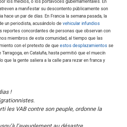
s por los medios, o los portavoces gubernamentales. En
atreven a manifestar su descontento públicamente son
 hace un par de días. En Francia la semana pasada, la
 de un periodista, acusándolo de
vehicular infundios
os reportes concordantes de personas que observan con
nos miembros de esta comunidad; al tiempo que las
tamiento con el pretexto de que
estos desplazamientos
se
 Tarragoga, en Cataluña, hasta permitió que el muecín
o que la gente saliera a la calle para rezar en franca y
ias !
grationnistes.
orti les VAB contre son peuple, ordonne la
jusqu’à l’aveuglement au désastre