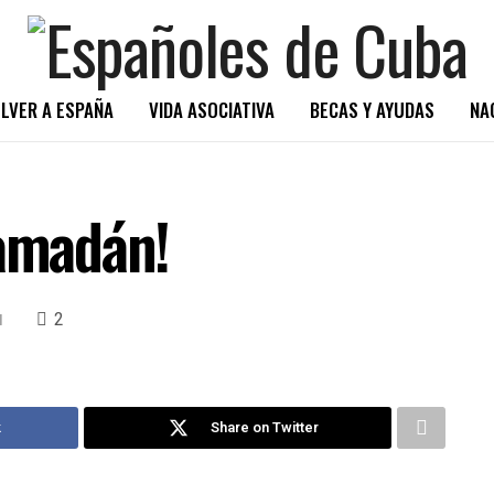
LVER A ESPAÑA
VIDA ASOCIATIVA
BECAS Y AYUDAS
NA
Ramadán!
2
l
k
Share on Twitter