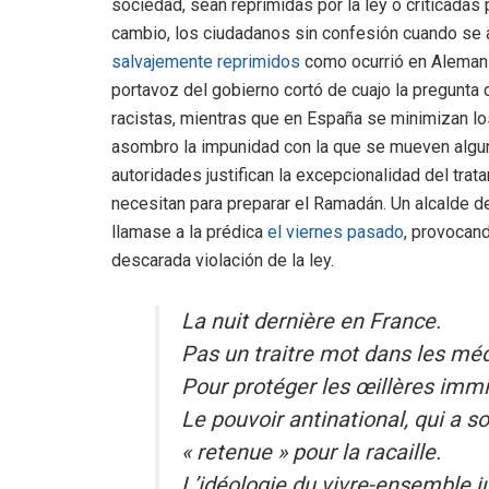
sociedad, sean reprimidas por la ley o criticada
cambio, los ciudadanos sin confesión cuando se 
salvajemente reprimidos
como ocurrió en Alemania
portavoz del gobierno cortó de cuajo la pregunta
racistas, mientras que en España se minimizan l
asombro la impunidad con la que se mueven algu
autoridades justifican la excepcionalidad del tra
necesitan para preparar el Ramadán. Un alcalde de
llamase a la prédica
el viernes pasado
, provocand
descarada violación de la ley.
La nuit dernière en France.
Pas un traitre mot dans les méd
Pour protéger les œillères immi
Le pouvoir antinational, qui a s
« retenue » pour la racaille.
L’idéologie du vivre-ensemble 