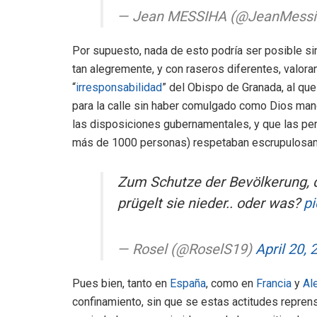
— Jean MESSIHA (@JeanMess
Por supuesto, nada de esto podría ser posible s
tan alegremente, y con raseros diferentes, valoran
“
irresponsabilidad
” del Obispo de Granada, al que 
para la calle sin haber comulgado como Dios man
las disposiciones gubernamentales, y que las pe
más de 1000 personas) respetaban escrupulosame
Zum Schutze der Bevölkerung, d
prügelt sie nieder.. oder was?
pi
— Rosel (@RoselS19)
April 20, 
Pues bien, tanto en
España
, como en
Francia
y
Al
confinamiento, sin que se estas actitudes reprens