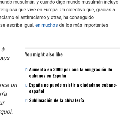
l mundo musulmán, y cuando digo mundo musulmán incluyo
ligiosa que vive en Europa. Un colectivo que, gracias a
scismo el antirracismo y otras, ha conseguido
 se escribe igual,
en muchos
de los más importantes
à
You might also like
 aux
Aumenta en 3000 por año la emigración de
cubanos en España
lance un
España no puede asistir a ciudadano cubano-
español
n’a
Sublimación de la chivatería
ur
rquoi.