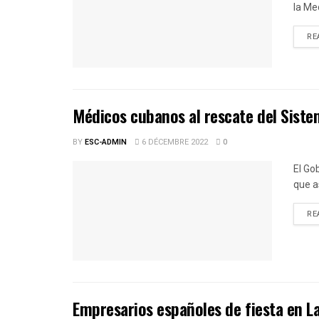
la Med
RE
Médicos cubanos al rescate del Siste
BY
ESC-ADMIN
6 DÉCEMBRE 2022
0
El Go
que a
RE
Empresarios españoles de fiesta en 