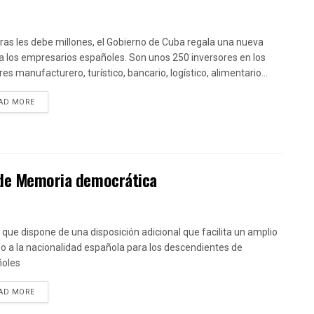
ras les debe millones, el Gobierno de Cuba regala una nueva
a los empresarios españoles. Son unos 250 inversores en los
es manufacturero, turístico, bancario, logístico, alimentario...
DETAILS
AD MORE
y de Memoria democrática
y que dispone de una disposición adicional que facilita un amplio
o a la nacionalidad española para los descendientes de
ñoles
DETAILS
AD MORE