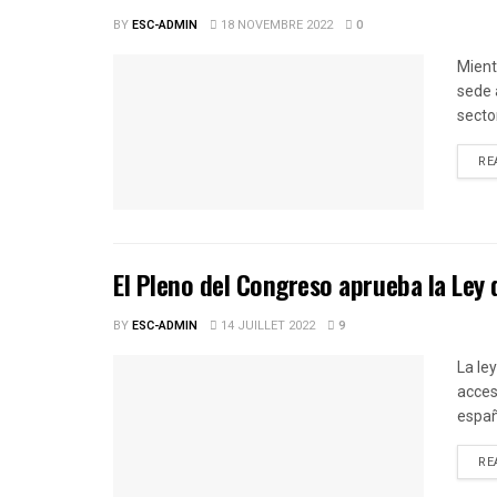
BY
ESC-ADMIN
18 NOVEMBRE 2022
0
Mient
sede 
sector
RE
El Pleno del Congreso aprueba la Le
BY
ESC-ADMIN
14 JUILLET 2022
9
La le
acces
espa
RE