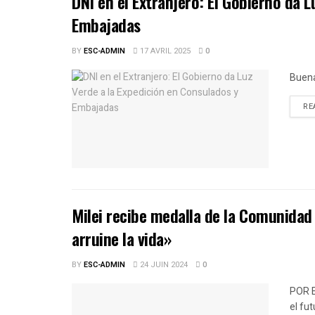
DNI en el Extranjero: El Gobierno da 
Embajadas
BY
ESC-ADMIN
17 AVRIL 2025
0
Buena
RE
Milei recibe medalla de la Comunidad 
arruine la vida»
BY
ESC-ADMIN
24 JUIN 2024
0
POR 
el fu