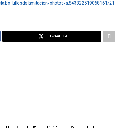
la.bollullosdelamitacion/photos/a.843322519068161/21
Tweet
19