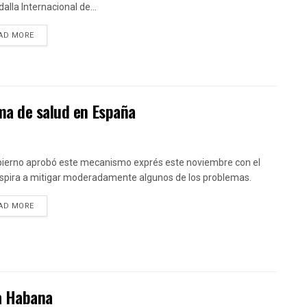
alla Internacional de...
DETAILS
AD MORE
ma de salud en España
bierno aprobó este mecanismo exprés este noviembre con el
spira a mitigar moderadamente algunos de los problemas.
DETAILS
AD MORE
La Habana