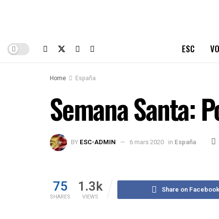
ESC
VO
Home
España
Semana Santa: Po
BY
ESC-ADMIN
6 mars 2020
in
España
75
1.3k
Share on Faceboo
SHARES
VIEWS