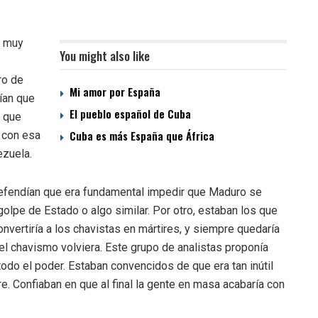
e muy
You might also like
ro de
Mi amor por España
ían que
El pueblo español de Cuba
o que
Cuba es más España que África
r con esa
ezuela.
defendían que era fundamental impedir que Maduro se
golpe de Estado o algo similar. Por otro, estaban los que
vertiría a los chavistas en mártires, y siempre quedaría
e el chavismo volviera. Este grupo de analistas proponía
todo el poder. Estaban convencidos de que era tan inútil
e. Confiaban en que al final la gente en masa acabaría con