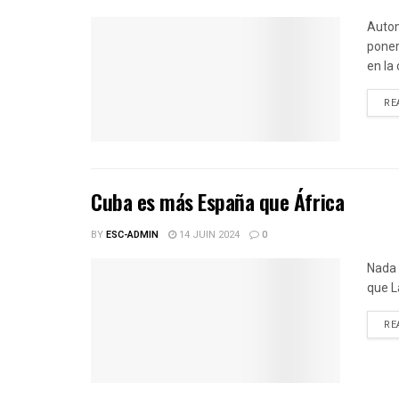
Auton
poner
en la
RE
Cuba es más España que África
BY
ESC-ADMIN
14 JUIN 2024
0
Nada 
que L
RE