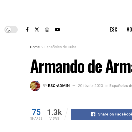
ESC
VO
Home
Españoles de Cuba
Armando de Armas
BY
ESC-ADMIN
20 février 2020
in
Españoles d
75
1.3k
Share on Faceboo
SHARES
VIEWS