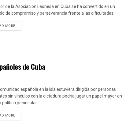
bor de la Asociación Leonesa en Cuba se ha convertido en un
lo de compromiso y perseverancia frente a las dificultades.
DETAILS
AD MORE
spañoles de Cuba
 comunidad española en la isla estuviera dirigida por personas
tes sin vínculos con la dictadura podría jugar un papel mayor en
a política peninsular
DETAILS
AD MORE