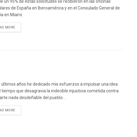
e un 95% de estas solicitudes se recibieron en las oficinas
lares de España en Iberoamérica y en el Consulado General de
a en Miami.
DETAILS
AD MORE
s últimos años he dedicado mis esfuerzos a impulsar una idea
l tiempo que desagravia la indecible injusticia cometida contra
arte nada desdeñable del pueblo...
DETAILS
AD MORE