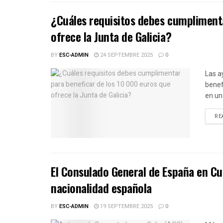
¿Cuáles requisitos debes cumplimenta
ofrece la Junta de Galicia?
BY
ESC-ADMIN
24 SEPTEMBRE 2025
0
Las a
benef
en un 
RE
El Consulado General de España en Cu
nacionalidad española
BY
ESC-ADMIN
19 SEPTEMBRE 2025
0