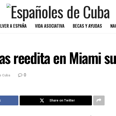
LVER A ESPAÑA
VIDA ASOCIATIVA
BECAS Y AYUDAS
NA
 reedita en Miami su n
0
e Cuba
k
Share on Twitter