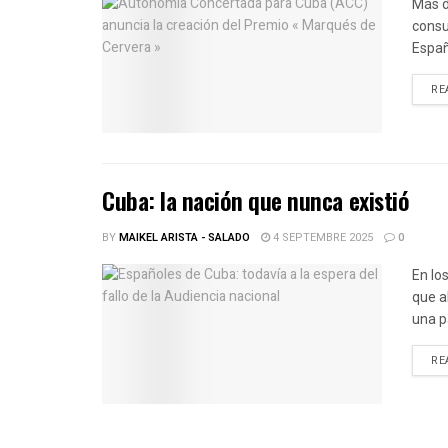
Más d
consu
Españ
RE
Cuba: la nación que nunca existió
BY
MAIKEL ARISTA - SALADO
4 SEPTEMBRE 2025
0
En lo
que a
una p
RE