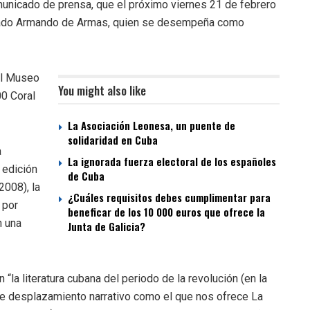
municado de prensa, que el próximo viernes 21 de febrero
xiliado Armando de Armas, quien se desempeña como
 el Museo
You might also like
0 Coral
La Asociación Leonesa, un puente de
solidaridad en Cuba
a
La ignorada fuerza electoral de los españoles
 edición
de Cuba
2008), la
¿Cuáles requisitos debes cumplimentar para
 por
beneficar de los 10 000 euros que ofrece la
n una
Junta de Galicia?
“la literatura cubana del periodo de la revolución (en la
ese desplazamiento narrativo como el que nos ofrece La