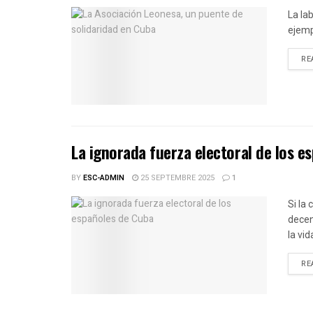
La la
ejemp
RE
La ignorada fuerza electoral de los e
BY
ESC-ADMIN
25 SEPTEMBRE 2025
1
Si la
decen
la vid
RE