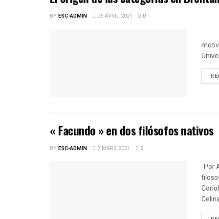
BY
ESC-ADMIN
25 AVRIL 2021
0
-P
motiv
Unive
RE
« Facundo » en dos filósofos nativos
BY
ESC-ADMIN
7 MARS 2021
0
-Por 
filos
Coriol
Celina