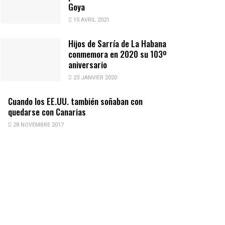
Goya
15 AVRIL 2021
Hijos de Sarría de La Habana
conmemora en 2020 su 103º
aniversario
23 JANVIER 2020
Cuando los EE.UU. también soñaban con
quedarse con Canarias
28 NOVEMBRE 2017