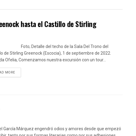
enock hasta el Castillo de Stirling
; Detalle del techo de la Sala Del Trono del
llo de Stirling Greenock (Escocia), 1 de septiembre de 2022.
da Ofelia, Comenzamos nuestra excursión con un tour...
DETAILS
AD MORE
a
el García Márquez engendró odios y amores desde que empezó
ribir, tanto por sus formas literarias como por sus adhesiones