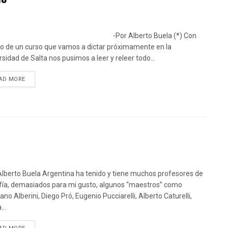
or Alberto Buela (*) Con
o de un curso que vamos a dictar próximamente en la
rsidad de Salta nos pusimos a leer y releer todo...
DETAILS
AD MORE
Alberto Buela Argentina ha tenido y tiene muchos profesores de
ofía, demasiados para mi gusto, algunos “maestros” como
ano Alberini, Diego Pró, Eugenio Pucciarelli, Alberto Caturelli,
...
DETAILS