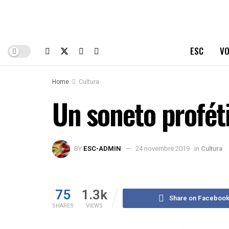
ESC
VO
Home
Cultura
Un soneto profét
BY
ESC-ADMIN
24 novembre 2019
in
Cultura
75
1.3k
Share on Faceboo
SHARES
VIEWS