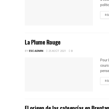
polít
RE
La Plume Rouge
BY
ESC-ADMIN
25 AOÛT 2021
0
Pour 
cours
pense
RE
El origen de las categorías en Brenta