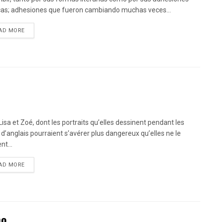
icas; adhesiones que fueron cambiando muchas veces...
DETAILS
AD MORE
Lisa et Zoé, dont les portraits qu’elles dessinent pendant les
 d’anglais pourraient s’avérer plus dangereux qu’elles ne le
nt...
DETAILS
AD MORE
no