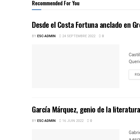
Recommended For You
Desde el Costa Fortuna anclado en Gre
BY
ESC-ADMIN
24 SEPTEMBRE 2022
0
Foto
Casti
Queri
RE
García Márquez, genio de la literatur
BY
ESC-ADMIN
16 JUIN 2022
0
Gabri
a esc