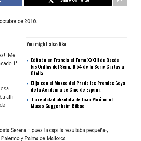
k
Share on Twitter
 octubre de 2018.
You might also like
dos! Me
Editado en Francia el Tomo XXXIII de Desde
asado 1°
las Orillas del Sena. N 54 de la Serie Cartas a
Ofelia
Elija con el Museo del Prado los Premios Goya
 esa
de la Academia de Cine de España
a allí
La realidad absoluta de Joan Miró en el
 de
Museo Guggenheim Bilbao
osta Serena – pues la capilla resultaba pequeña-,
 Palermo y Palma de Mallorca.