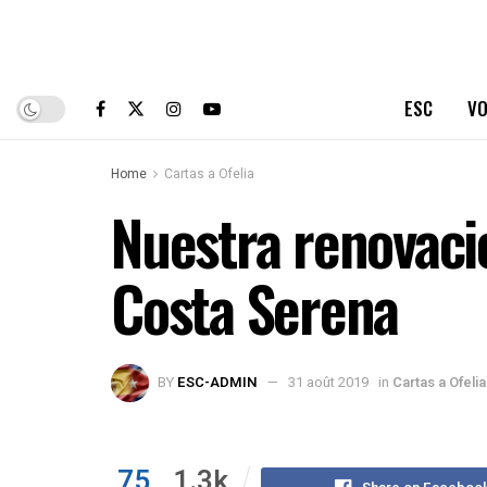
ESC
VO
Home
Cartas a Ofelia
Nuestra renovaci
Costa Serena
BY
ESC-ADMIN
31 août 2019
in
Cartas a Ofelia
75
1.3k