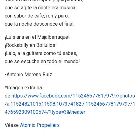
que se agite la coctelera musical,
con sabor de café, ron y puro,
que la noche desconoce el final.
¡Luisiana en el Majalberraque!
¡Rockabilly en Bollullos!
¡Lalo, a la guitarra como tú sabes,
que se escuche en todo el mundo!
-Antonio Moreno Ruiz
*Imagen extraída
de
https://www.facebook.com/1152466778179797/photos
/a.1152482101511598.1073741827.1152466778179797/1
476592309100574/?type=3&theater
Véase
Atomic Propellers