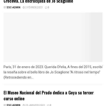
Crocevia. La encrucijada de Jo Scaglione
BY
ESC-ADMIN
2 FÉVRIER 2023
0
París, 31 de enero de 2023. Querida Ofelia, A fines del 2015, escribí
la reseña sobre el bello libro de Jo Scaglione “A ritroso nel tempo”
(Retrocediendo en...
El Museo Nacional del Prado dedica a Goya su tercer
curso online
BY
ESC-ADMIN
23 JANVIER 2023
0