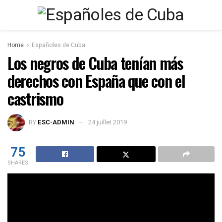
Home
Españoles de Cuba
Los negros de Cuba tenían más
derechos con España que con el
castrismo
BY
ESC-ADMIN
24 juillet 2019
75
SHARES
Como bien dice Ferrán Núñez, autor de
« España contra los
salvajes (Cuba, la guerra civil olvidada) »
You might also like