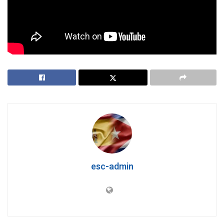
errores del pasado y queriendo construir un futuro
ilusionante. Y ya puestos, pasen y vean este vídeo que
nunca pasa de moda:
esc-admin