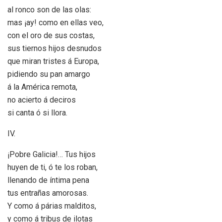
al ronco son de las olas:
mas ¡ay! como en ellas veo,
con el oro de sus costas,
sus tiernos hijos desnudos
que miran tristes á Europa,
pidiendo su pan amargo
á la América remota,
no acierto á deciros
si canta ó si llora.
IV.
¡Pobre Galicia!… Tus hijos
huyen de ti, ó te los roban,
llenando de íntima pena
tus entrañas amorosas.
Y como á párias malditos,
y como á tribus de ilotas