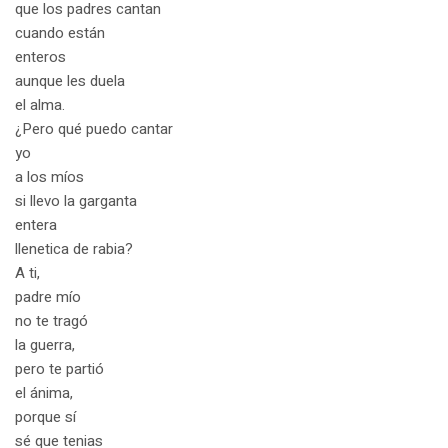
que los padres cantan
cuando están
enteros
aunque les duela
el alma.
¿Pero qué puedo cantar
yo
a los míos
si llevo la garganta
entera
llenetica de rabia?
A ti,
padre mío
no te tragó
la guerra,
pero te partió
el ánima,
porque sí
sé que tenias