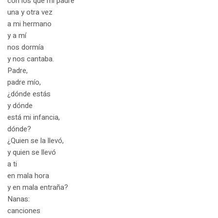
con los que mi padre
una y otra vez
a mi hermano
y a mí
nos dormía
y nos cantaba.
Padre,
padre mío,
¿dónde estás
y dónde
está mi infancia,
dónde?
¿Quien se la llevó,
y quien se llevó
a ti
en mala hora
y en mala entraña?
Nanas:
canciones