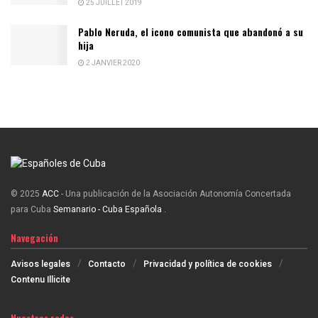
25 JUILLET 2019
Pablo Neruda, el icono comunista que abandonó a su
hija
2 JANVIER 2020
© 2025
ACC
- Una publicación de la Asociación Autonomía Concertada
para Cuba
Semanario - Cuba Española
.
Navegación
Avisos legales
Contacto
Privacidad y política de cookies
Contenu Illicite