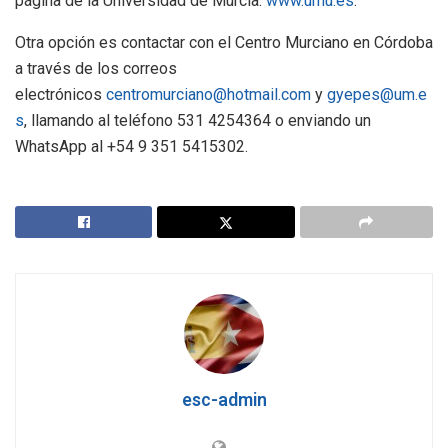
página de la Universidad de Murcia:
www.umu.es
.
Otra opción es contactar con el Centro Murciano en Córdoba
a través de los correos
electrónicos
centromurciano@hotmail.com
y
gyepes@um.e
s
, llamando al teléfono 531 4254364 o enviando un
WhatsApp al +54 9 351 5415302.
esc-admin