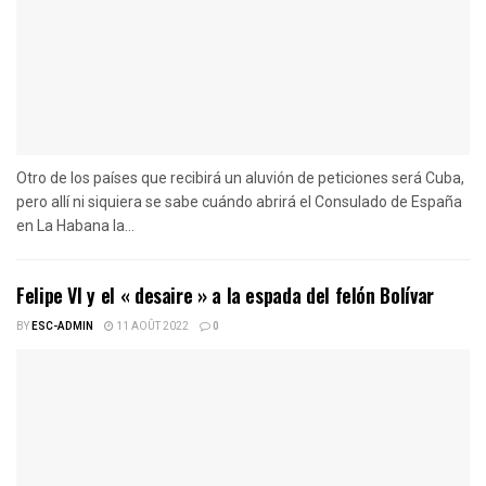
Otro de los países que recibirá un aluvión de peticiones será Cuba,
pero allí ni siquiera se sabe cuándo abrirá el Consulado de España
en La Habana la...
Felipe VI y el « desaire » a la espada del felón Bolívar
BY
ESC-ADMIN
11 AOÛT 2022
0