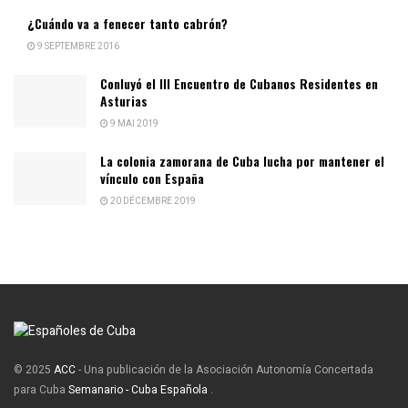
¿Cuándo va a fenecer tanto cabrón?
9 SEPTEMBRE 2016
Conluyó el III Encuentro de Cubanos Residentes en
Asturias
9 MAI 2019
La colonia zamorana de Cuba lucha por mantener el
vínculo con España
20 DÉCEMBRE 2019
© 2025
ACC
- Una publicación de la Asociación Autonomía Concertada
para Cuba
Semanario - Cuba Española
.