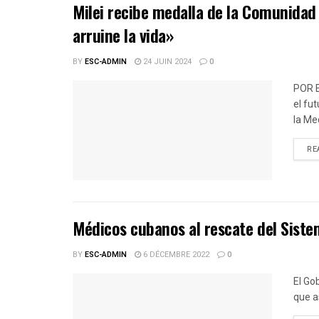
Milei recibe medalla de la Comunidad 
arruine la vida»
BY
ESC-ADMIN
24 JUIN 2024
0
POR 
el fu
la Med
RE
Médicos cubanos al rescate del Siste
BY
ESC-ADMIN
6 DÉCEMBRE 2022
0
El Go
que a