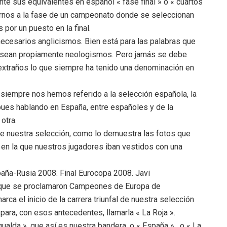
ente sus equivalentes en español « fase final » o « cuartos
rirnos a la fase de un campeonato donde se seleccionan
por un puesto en la final.
necesarios anglicismos. Bien está para las palabras que
o sean propiamente neologismos. Pero jamás se debe
s extraños lo que siempre ha tenido una denominación en
, siempre nos hemos referido a la selección española, la
 pues hablando en España, entre españoles y de la
otra.
 de nuestra selección, como lo demuestra las fotos que
 en la que nuestros jugadores iban vestidos con una
aña-Rusia 2008. Final Eurocopa 2008. Javi
a que se proclamaron Campeones de Europa de
a el inicio de la carrera triunfal de nuestra selección
para, con esos antecedentes, llamarla « La Roja ».
alda », que así es nuestra bandera, o « España » , o « La