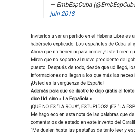
— EmbEspCuba (@EmbEspCub
juin 2018
Invitarlos a ver un partido en el Habana Libre es u
habérselo explicado. Los españoles de Cuba, al i
Ahora que no tienen ni para comer ¿Usted cree qu
Miren que no soporto al nuevo presidente del gob
puesto. Después de todo, desde que ud llegó, lo
informaciones no llegan a los que más las necesi
¡Usted es la vergüenza de España!
Además para que se ilustre le dejo gratis el tex
dice Ud. sino « La Española ».
¡QUE NO ES “LA ROJA”, ESTÚPIDOS! ¡ES “LA ES
Me hago eco en esta nota de las palabras que d
comentarios de estado en este invento del Carali
“Me duelen hasta las pestañas de tanto leer y escu