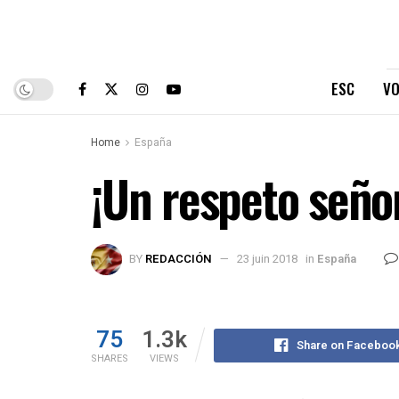
ESC
VO
Home
España
¡Un respeto seño
BY
REDACCIÓN
23 juin 2018
in
España
75
1.3k
Share on Faceboo
SHARES
VIEWS