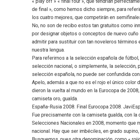
« play off » « final four », que tendrían perfectam
de final », como hemos dicho siempre, para refe
los cuatro mejores, que competirán en semifinales 
No, no son de recibo estos tan gratuitos como in
por designar objetos o conceptos de nuevo cuñ
admitir para sustituir con tan noveleros término
nuestra lengua.
Para referirnos a la selección española de fútbol
selección nacional, o simplemente, la selección,
selección española, no puede ser confundida con 
Apelo, además a que no es el rojo el único color
dieron la vuelta al mundo en la Eurocopa de 2008,
camiseta oro, gualda.
España-Rusia 2008. Final Eurocopa 2008. JaviEsp
Fue precisamente con la camiseta gualda, con l
Selecciones Nacionales en 2008, momento que marc
nacional. Hay que ser imbéciles, en grado supino, 
Busquemos, pues otra denominación, como « rojigu