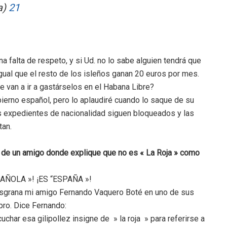
a)
21
na falta de respeto, y si Ud. no lo sabe alguien tendrá que
gual que el resto de los isleños ganan 20 euros por mes.
e van a ir a gastárselos en el Habana Libre?
ierno español, pero lo aplaudiré cuando lo saque de su
s expedientes de nacionalidad siguen bloqueados y las
tan.
to de un amigo donde explique que no es « La Roja » como
PAÑOLA »! ¡ES “ESPAÑA »!
esgrana mi amigo Fernando Vaquero Boté en uno de sus
bro. Dice Fernando:
char esa gilipollez insigne de » la roja » para referirse a