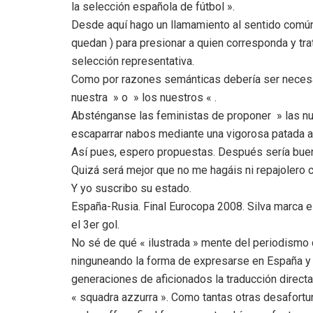
la selección española de fútbol ».
Desde aquí hago un llamamiento al sentido común 
quedan ) para presionar a quien corresponda y tr
selección representativa.
Como por razones semánticas debería ser necesar
nuestra » o » los nuestros « .
Absténganse las feministas de proponer » las nu
escaparrar nabos mediante una vigorosa patada a
Así pues, espero propuestas. Después sería buen
Quizá será mejor que no me hagáis ni repajolero 
Y yo suscribo su estado.
España-Rusia. Final Eurocopa 2008. Silva marca e
el 3er gol.
No sé de qué « ilustrada » mente del periodismo
ninguneando la forma de expresarse en España y 
generaciones de aficionados la traducción direct
« squadra azzurra ». Como tantas otras desafortu