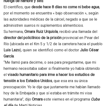
huelga de hambre y sed
.
El científico, que
desde hace 8 días no come ni bebe agua
,
por el momento se encuentra « bajo observación », según
las autoridades médicas de la cárcel, negado a que se le
administren sueros ni suplementos alimenticios.
Su hermana,
Omara Ruiz Urquiola
, recibió una llamada del
director del policlínico de la prisión
provincial en Pinar del
Río (ubicada en el Km 5 y 1/2 de la carretera hacia el pueblo
Luis Lazo
), quien se identificó como el doctor
Julio César
García
.
“Me llamó para decirme, o sea para preguntarme, que mi
hermano necesitaba saber si finalmente yo había obtenido
el
visado humanitario para irme a hacer los estudios de
tensión a los Estados Unidos
, que esa era su única
preocupación. Yo le dije que justamente me habían llamado
hoy de la Embajada y que sí estaba en trámite mi visa
humanitaria”, dijo
Omara
este viernes en el programa
Cuba
al día
de Martí Noticias.