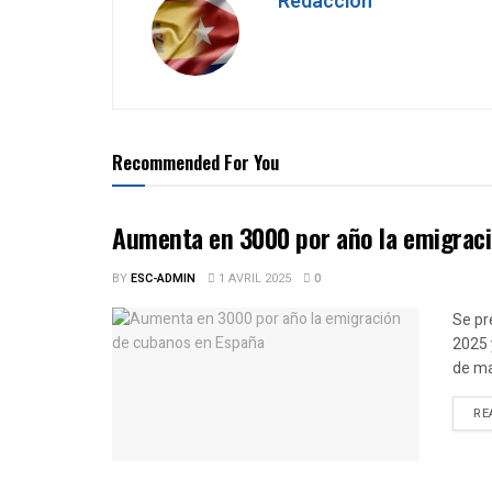
Redacción
Recommended For You
Aumenta en 3000 por año la emigrac
BY
ESC-ADMIN
1 AVRIL 2025
0
Se pr
2025 
de ma
RE