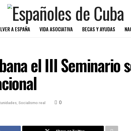
LVER A ESPAÑA
VIDA ASOCIATIVA
BECAS Y AYUDAS
NA
bana el III Seminario 
acional
0
tunidades
,
Socialismo real