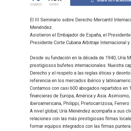
Share on Faceboo
SHARES
VIEWS
El III Seminario sobre Derecho Mercantil Interna
Menéndez.
Asistieron el Embajador de España, el Presidente
Presidente Corte Cubana Arbitraje Internacional 
Desde su fundación en la década de 1940, Uría
prestigiosos bufetes internacionales. Nuestra cap
Derecho y el respeto a las reglas éticas y deont
referencia en los mercados ibérico y latinoameric
Contamos con casi 600 abogados repartidos en 17
financieras de Europa, América y Asia. Asimismo,
iberoamericana, Philippi, Prietocarrizosa, Ferrero 
A nivel global, Uría Menéndez acompaña a sus cli
relaciones con las más prestigiosas firmas local
formar equipos integrados con las firmas punteras