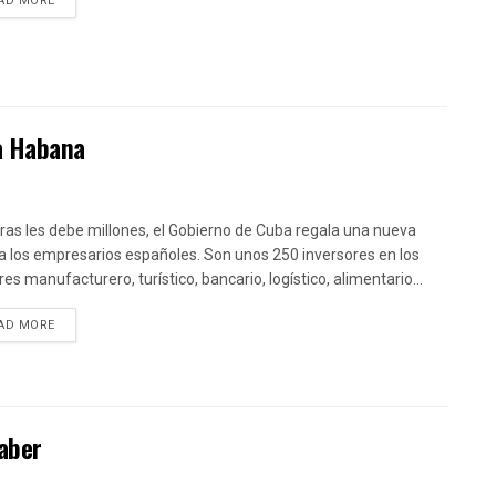
AD MORE
La Habana
ras les debe millones, el Gobierno de Cuba regala una nueva
a los empresarios españoles. Son unos 250 inversores en los
es manufacturero, turístico, bancario, logístico, alimentario...
DETAILS
AD MORE
aber