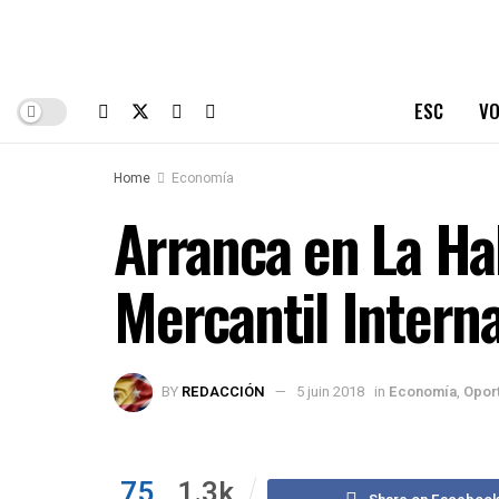
ESC
VO
Home
Economía
Arranca en La Ha
Mercantil Intern
BY
REDACCIÓN
5 juin 2018
in
Economía
,
Opor
75
1.3k