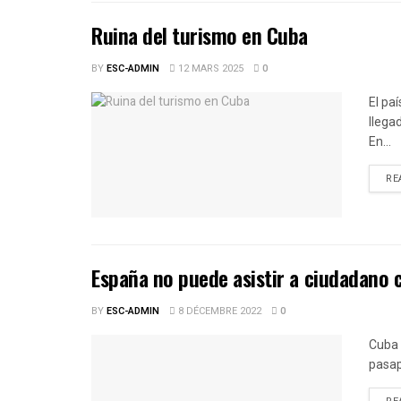
Ruina del turismo en Cuba
BY
ESC-ADMIN
12 MARS 2025
0
El pa
llega
En...
RE
España no puede asistir a ciudadano
BY
ESC-ADMIN
8 DÉCEMBRE 2022
0
Cuba 
pasap