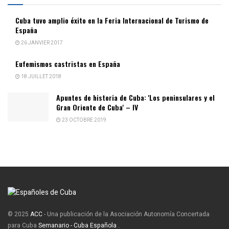
Cuba tuvo amplio éxito en la Feria Internacional de Turismo de
España
26 JANVIER 2017
Eufemismos castristas en España
18 JUILLET 2018
Apuntes de historia de Cuba: 'Los peninsulares y el
Gran Oriente de Cuba' – IV
23 OCTOBRE 2019
© 2025
ACC
- Una publicación de la Asociación Autonomía Concertada
para Cuba
Semanario - Cuba Española
.