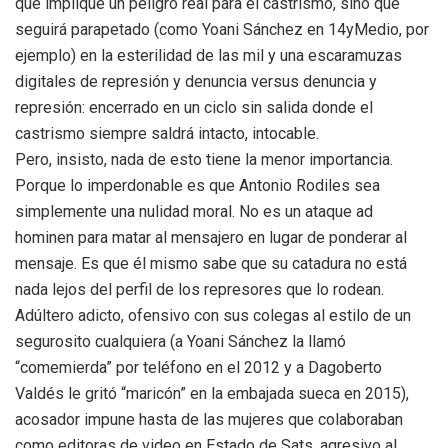
que implique un peligro real para el castrismo, sino que
seguirá parapetado (como Yoani Sánchez en 14yMedio, por
ejemplo) en la esterilidad de las mil y una escaramuzas
digitales de represión y denuncia versus denuncia y
represión: encerrado en un ciclo sin salida donde el
castrismo siempre saldrá intacto, intocable.
Pero, insisto, nada de esto tiene la menor importancia.
Porque lo imperdonable es que Antonio Rodiles sea
simplemente una nulidad moral. No es un ataque ad
hominen para matar al mensajero en lugar de ponderar al
mensaje. Es que él mismo sabe que su catadura no está
nada lejos del perfil de los represores que lo rodean.
Adúltero adicto, ofensivo con sus colegas al estilo de un
segurosito cualquiera (a Yoani Sánchez la llamó
“comemierda” por teléfono en el 2012 y a Dagoberto
Valdés le gritó “maricón” en la embajada sueca en 2015),
acosador impune hasta de las mujeres que colaboraban
como editoras de video en Estado de Sats, agresivo al