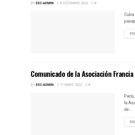
BY
ESC-ADMIN
8 DÉCEMBRE 2022
0
Cuba 
pasap
RE
Comunicado de la Asociación Francia
BY
ESC-ADMIN
11 MARS 2022
0
París
la As
de...
RE