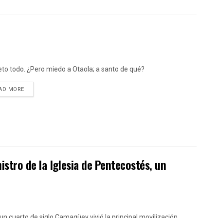
to todo. ¿Pero miedo a Otaola; a santo de qué?
DETAILS
AD MORE
stro de la Iglesia de Pentecostés, un
un cuarto de siglo Camagüey vivió la principal movilización