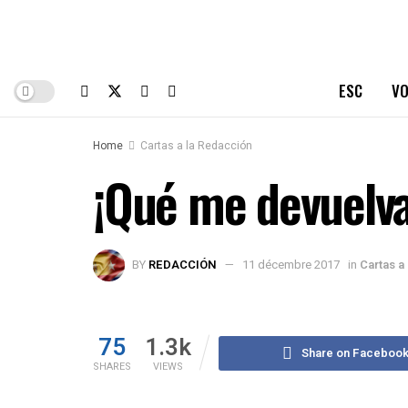
ESC
VO
Home
Cartas a la Redacción
¡Qué me devuelva
BY
REDACCIÓN
11 décembre 2017
in
Cartas a
75
1.3k
Share on Faceboo
SHARES
VIEWS