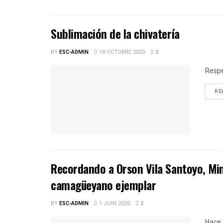
Sublimación de la chivatería
BY
ESC-ADMIN
18 OCTOBRE 2020
2
Respe
RE
Recordando a Orson Vila Santoyo, Mini
camagüeyano ejemplar
BY
ESC-ADMIN
1 JUIN 2020
2
Hace 