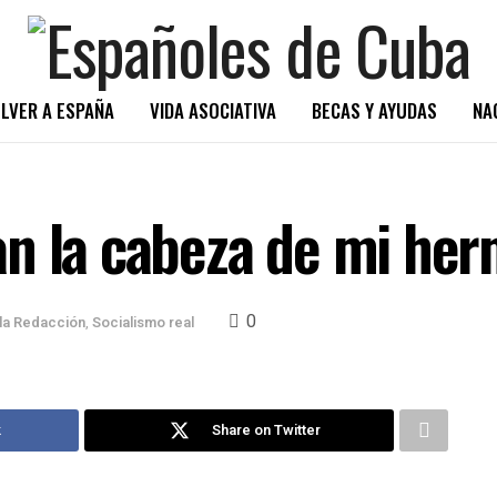
LVER A ESPAÑA
VIDA ASOCIATIVA
BECAS Y AYUDAS
NA
n la cabeza de mi her
0
 la Redacción
,
Socialismo real
k
Share on Twitter