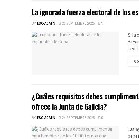
La ignorada fuerza electoral de los e
BY
ESC-ADMIN
25 SEPTEMBRE 2025
1
Si la
decen
la vid
RE
¿Cuáles requisitos debes cumplimenta
ofrece la Junta de Galicia?
BY
ESC-ADMIN
24 SEPTEMBRE 2025
0
Las a
benef