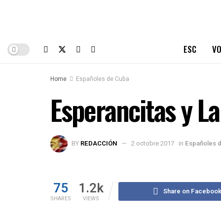
ESC
VO
Home
Españoles de Cuba
Esperancitas y La
BY
REDACCIÓN
2 octobre 2017
in
Españoles 
75
1.2k
Share on Faceboo
SHARES
VIEWS