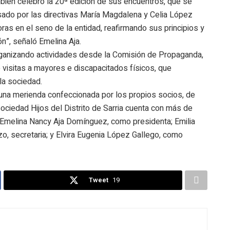
mbién celebró la 20ª edición de sus encuentros, que se
asado por las directivas María Magdalena y Celia López
ras en el seno de la entidad, reafirmando sus principios y
n”, señaló Emelina Aja.
rganizando actividades desde la Comisión de Propaganda,
o visitas a mayores e discapacitados físicos, que
la sociedad.
 una merienda confeccionada por los propios socios, de
Sociedad Hijos del Distrito de Sarria cuenta con más de
: Emelina Nancy Aja Domínguez, como presidenta; Emilia
zo, secretaria; y Elvira Eugenia López Gallego, como
Tweet
19