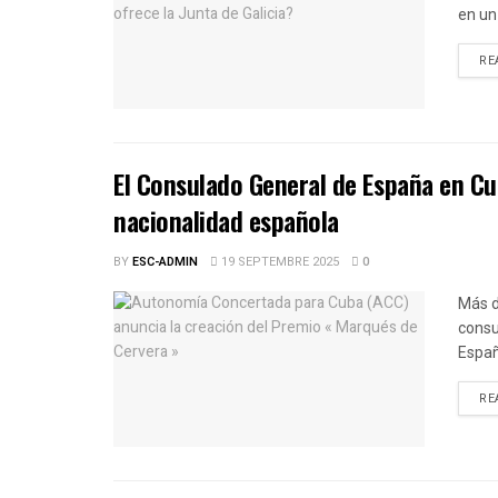
en un 
RE
El Consulado General de España en Cu
nacionalidad española
BY
ESC-ADMIN
19 SEPTEMBRE 2025
0
Más d
consu
Españ
RE