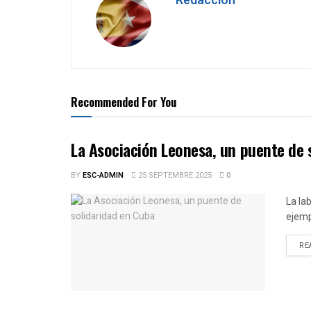
Redacción
Recommended For You
La Asociación Leonesa, un puente de 
BY
ESC-ADMIN
25 SEPTEMBRE 2025
0
La la
ejemp
RE