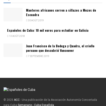
Manteros africanos corren a sillazos a Mozos de
Escuadra
30 AOÛT 2019
Españoles de Cuba: 10 mil euros para estudiar en Galicia
13 AOÛT 2018
Juan Francisco de la Bodega y Quadra, el criollo
peruano que descubrió Vancouver
7 SEPTEMBRE 2019
© 2025
ACC
- Una publicación de la Asociación Autonomía Concertada
para Cuba
Semanario - Cuba Española
.