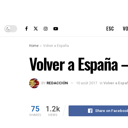
ESC
VO
Home
Volver a España
Volver a España –
BY
REDACCIÓN
10 août 2017
in
Volver a Espa
75
1.2k
Share on Faceboo
SHARES
VIEWS