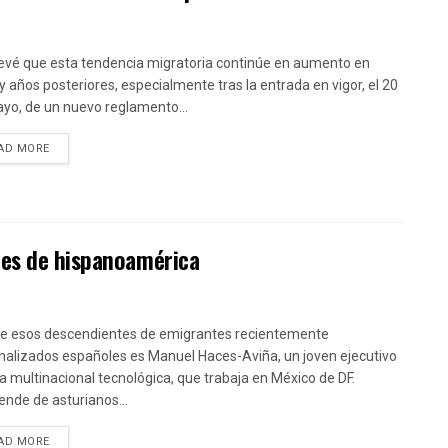
evé que esta tendencia migratoria continúe en aumento en
y años posteriores, especialmente tras la entrada en vigor, el 20
yo, de un nuevo reglamento...
DETAILS
AD MORE
les de hispanoamérica
e esos descendientes de emigrantes recientemente
nalizados españoles es Manuel Haces-Aviña, un joven ejecutivo
a multinacional tecnológica, que trabaja en México de DF.
ende de asturianos...
DETAILS
AD MORE