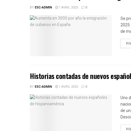
BY
ESC-ADMIN
1 AVRIL 2025
0
Se pr
2025 
de ma
RE
Historias contadas de nuevos españo
BY
ESC-ADMIN
1 AVRIL 2025
0
Uno d
nacio
de un
Desci
RE