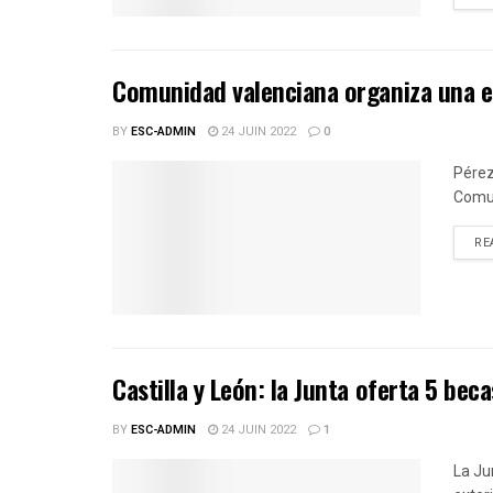
Comunidad valenciana organiza una es
BY
ESC-ADMIN
24 JUIN 2022
0
Pérez
Comun
RE
Castilla y León: la Junta oferta 5 beca
BY
ESC-ADMIN
24 JUIN 2022
1
La Ju