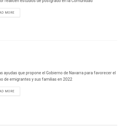
ior realicen estudios de postgrado en la Comunidad
DETAILS
AD MORE
as ayudas que propone el Gobierno de Navarra para favorecer el
no de emigrantes y sus familias en 2022
DETAILS
AD MORE