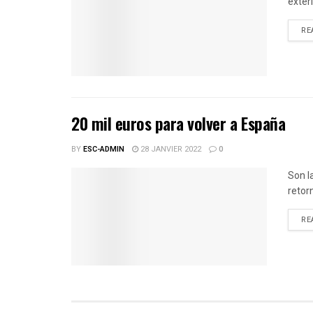
exter
RE
20 mil euros para volver a España
BY
ESC-ADMIN
28 JANVIER 2022
0
Son l
retor
RE