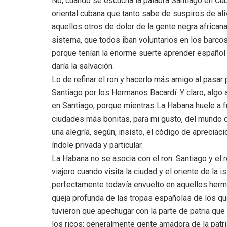
No, cuando se escucha la palabra Santiago en Cu
oriental cubana que tanto sabe de suspiros de ali
aquellos otros de dolor de la gente negra african
sistema, que todos iban voluntarios en los barco
porque tenían la enorme suerte aprender español y
daría la salvación.
Lo de refinar el ron y hacerlo más amigo al pasar 
Santiago por los Hermanos Bacardí. Y claro, algo 
en Santiago, porque mientras La Habana huele a f
ciudades más bonitas, para mi gusto, del mundo 
una alegría, según, insisto, el código de apreciac
índole privada y particular.
La Habana no se asocia con el ron. Santiago y el r
viajero cuando visita la ciudad y el oriente de la 
perfectamente todavía envuelto en aquellos herm
queja profunda de las tropas españolas de los qu
tuvieron que apechugar con la parte de patria que
los ricos: generalmente gente amadora de la patri