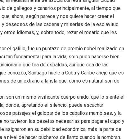
ba, inmediatamente se asocia con esa singular ciudad
vio de gallegos y canarios principalmente, al tiempo que
a que, ahora, según parece y nos quiere hacer creer el
s y deseosos de las cadena y miserias de la esclavitud
 otros idiomas, y, sobre todo, rezar el rosario que les
por el galillo, fue un puntazo de premio nobel realizado en
así tan fundamental para la vida, solo pudo hacerse bien
uncionario que tira de espaldas, aunque sea de las
que conozco, Santiago huele a Cuba y Caribe añejo que es
iones de un extraño a la isla que, como es natural son de
on son un mismo vivificante cuerpo unido, que lo siente el
isla, donde, apretando el silencio, puede escuchar
osos paisajes el galopar de los caballos mambises, y la
e no tuvieron las pesetas necesarias para pagar el cupo y
 le asignaron en su debilidad económica, más la parte de
a a nivel de hacer pucheros de llanto cuando la nombran.