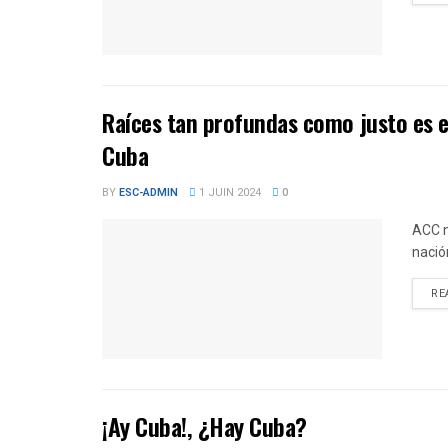
Raíces tan profundas como justo es e
Cuba
BY
ESC-ADMIN
1 JUIN 2024
0
ACC n
nació
RE
¡Ay Cuba!, ¿Hay Cuba?