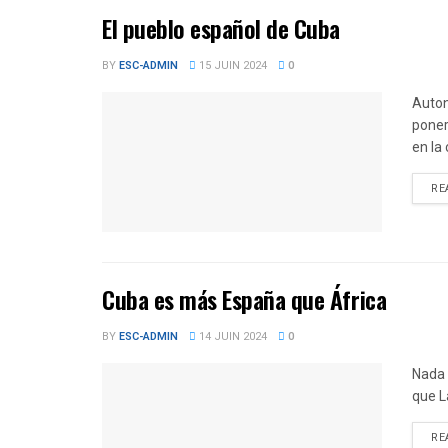
El pueblo español de Cuba
BY
ESC-ADMIN
15 JUIN 2024
0
Auton
poner
en la
RE
Cuba es más España que África
BY
ESC-ADMIN
14 JUIN 2024
0
Nada 
que L
RE