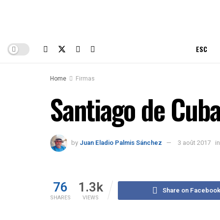
ESC
Home
Firmas
Santiago de Cuba
by
Juan Eladio Palmis Sánchez
3 août 2017
in
76
1.3k
Share on Faceboo
SHARES
VIEWS