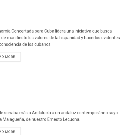
omía Concertada para Cuba lidera una iniciativa que busca
 de manifiesto los valores de la hispanidad y hacerlos evidentes
 consciencia de los cubanos.
DETAILS
AD MORE
le sonaba más a Andalucía a un andaluz contemporáneo suyo
a Malagueña, de nuestro Ernesto Lecuona.
DETAILS
AD MORE