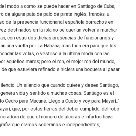
o del modo a como se puede hacer en Santiago de Cuba,
o de alguna pata de palo de pirata inglés, francés, u
eo de la presencia funcionarial española borrachos en
vez destinados en la isla no se querían volver a marchar
an, con esas dos dichas presencias de funcionarios y
aban una vuelta por La Habana, más bien era para que les
endar las velas, o vestirse a la última moda con las
r aquellos mares; pero el ron, el mejor ron del mundo,
de que estuviera refinado e hiciera una boquera al pasar
silencio. Un silencio que cuando quiere y desea Santiago,
e genera vida y sentido a muchas cosas, Santiago es el
to Cedro para Macané. Llego a Cueto y voy para Mayarí..”
arí, que, por estas tierras del deber cumplido, del robo
neradora de que el número de úlceras e infartos haya
grafía que éramos soberanos e independientes,