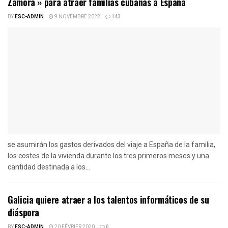
Zamora » para atraer familias cubanas a España
BY
ESC-ADMIN
9 NOVEMBRE 2022
143
se asumirán los gastos derivados del viaje a España de la familia,
los costes de la vivienda durante los tres primeros meses y una
cantidad destinada a los...
Galicia quiere atraer a los talentos informáticos de su
diáspora
BY
ESC-ADMIN
20 FÉVRIER 2020
0