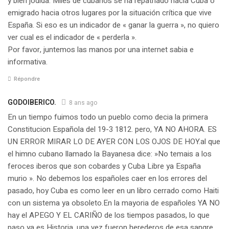
y bien jodida. Miles de cubanos se ha repatriado hacia Cuba o
emigrado hacia otros lugares por la situación crítica que vive
España. Si eso es un indicador de « ganar la guerra », no quiero
ver cual es el indicador de « perderla ».
Por favor, juntemos las manos por una internet sabia e
informativa.
Répondre
GODOIBERICO.
8 ans ago
En un tiempo fuimos todo un pueblo como decia la primera
Constitucion Española del 19-3 1812. pero, YA NO AHORA. ES
UN ERROR MIRAR LO DE AYER CON LOS OJOS DE HOY.al que
el himno cubano llamado la Bayanesa dice: »No temais a los
feroces iberos que son cobardes y Cuba Libre ya España
murio ». No debemos los españoles caer en los errores del
pasado, hoy Cuba es como leer en un libro cerrado como Haiti
con un sistema ya obsoleto.En la mayoria de españoles YA NO
hay el APEGO Y EL CARIÑO de los tiempos pasados, lo que
paso ya es Historia, una vez fueron herederos de esa sangre