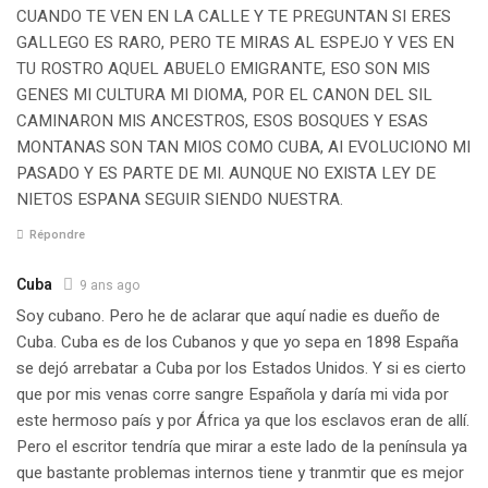
CUANDO TE VEN EN LA CALLE Y TE PREGUNTAN SI ERES
GALLEGO ES RARO, PERO TE MIRAS AL ESPEJO Y VES EN
TU ROSTRO AQUEL ABUELO EMIGRANTE, ESO SON MIS
GENES MI CULTURA MI DIOMA, POR EL CANON DEL SIL
CAMINARON MIS ANCESTROS, ESOS BOSQUES Y ESAS
MONTANAS SON TAN MIOS COMO CUBA, AI EVOLUCIONO MI
PASADO Y ES PARTE DE MI. AUNQUE NO EXISTA LEY DE
NIETOS ESPANA SEGUIR SIENDO NUESTRA.
Répondre
Cuba
9 ans ago
Soy cubano. Pero he de aclarar que aquí nadie es dueño de
Cuba. Cuba es de los Cubanos y que yo sepa en 1898 España
se dejó arrebatar a Cuba por los Estados Unidos. Y si es cierto
que por mis venas corre sangre Española y daría mi vida por
este hermoso país y por África ya que los esclavos eran de allí.
Pero el escritor tendría que mirar a este lado de la península ya
que bastante problemas internos tiene y tranmtir que es mejor