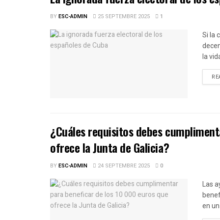
BY
ESC-ADMIN
25 SEPTEMBRE 2025
1
Si la
decen
la vid
RE
¿Cuáles requisitos debes cumplimenta
ofrece la Junta de Galicia?
BY
ESC-ADMIN
24 SEPTEMBRE 2025
0
Las a
benef
en un 