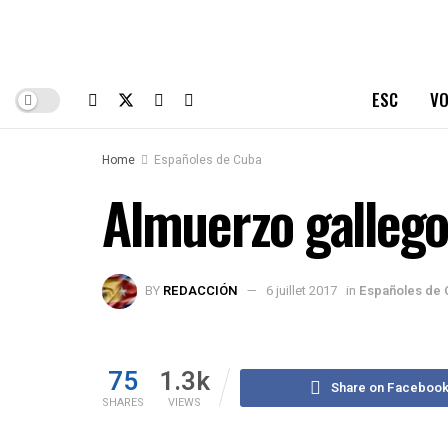
ESC
VO
Home
Españoles de Cuba
Almuerzo gallego
BY
REDACCIÓN
6 juillet 2017
in
Españoles de 
75
1.3k
Share on Faceboo
SHARES
VIEWS