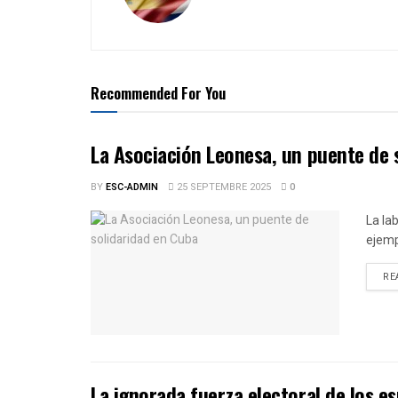
Recommended For You
La Asociación Leonesa, un puente de 
BY
ESC-ADMIN
25 SEPTEMBRE 2025
0
La la
ejemp
RE
La ignorada fuerza electoral de los e