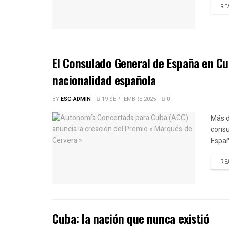
RE
El Consulado General de España en Cu
nacionalidad española
BY
ESC-ADMIN
19 SEPTEMBRE 2025
0
Más d
consu
Españ
RE
Cuba: la nación que nunca existió