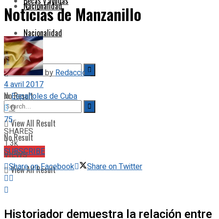
Becas y ayudas
Nacionalidad
Noticias de Manzanillo
Nacionalidad
by
Redacción
4 avril 2017
No Result
in
Españoles de Cuba
0
75
View All Result
SHARES
No Result
1.3k
SUBSCRIBE
VIEWS
Share on Facebook
Share on Twitter
View All Result
Historiador demuestra la relación entre