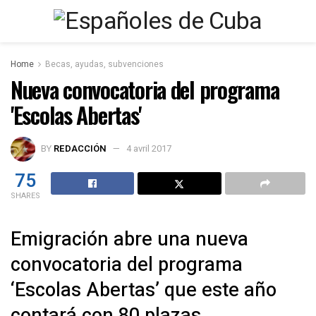
Home
Becas, ayudas, subvenciones
Nueva convocatoria del programa
'Escolas Abertas'
BY
REDACCIÓN
4 avril 2017
75
SHARES
Emigración abre una nueva
convocatoria del programa
‘Escolas Abertas’ que este año
contará con 80 plazas