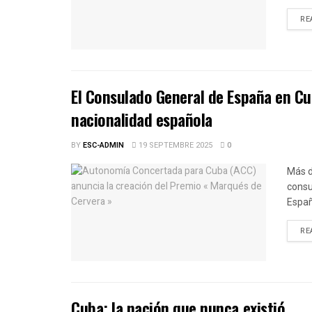
RE
El Consulado General de España en Cu
nacionalidad española
BY
ESC-ADMIN
19 SEPTEMBRE 2025
0
Más d
consu
Españ
RE
Cuba: la nación que nunca existió