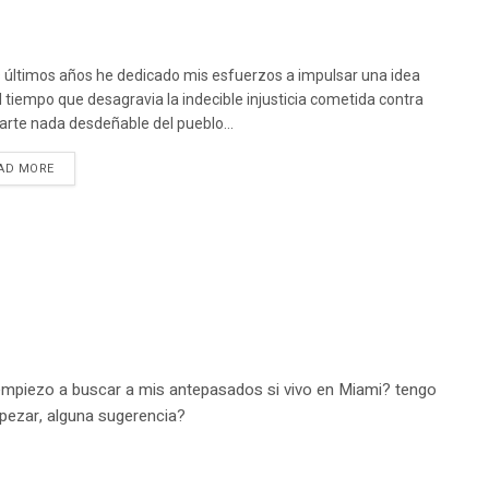
s últimos años he dedicado mis esfuerzos a impulsar una idea
l tiempo que desagravia la indecible injusticia cometida contra
arte nada desdeñable del pueblo...
DETAILS
AD MORE
o empiezo a buscar a mis antepasados si vivo en Miami? tengo
mpezar, alguna sugerencia?