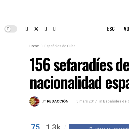
ESC
VO
Home
Españoles de Cuba
156 sefaradíes d
nacionalidad esp
BY
REDACCIÓN
3 mars 2017
in
Españoles de 
75
1.3k