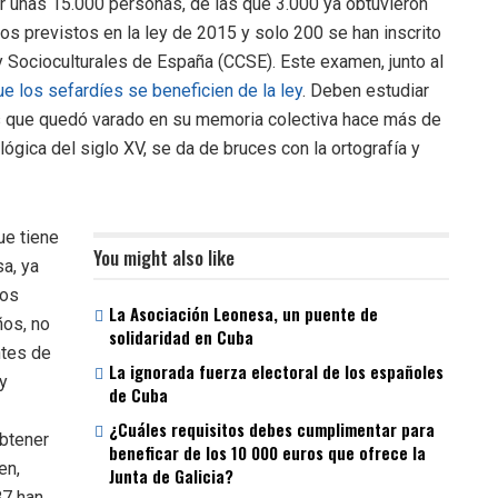
r unas 15.000 personas, de las que 3.000 ya obtuvieron
os previstos en la ley de 2015 y solo 200 se han inscrito
 Socioculturales de España (CCSE). Este examen, junto al
e los sefardíes se beneficien de la ley
. Deben estudiar
aís que quedó varado en su memoria colectiva hace más de
lógica del siglo XV, se da de bruces con la ortografía y
ue tiene
You might also like
sa, ya
los
La Asociación Leonesa, un puente de
ños, no
solidaridad en Cuba
ntes de
La ignorada fuerza electoral de los españoles
 y
de Cuba
¿Cuáles requisitos debes cumplimentar para
obtener
beneficar de los 10 000 euros que ofrece la
en,
Junta de Galicia?
87 han