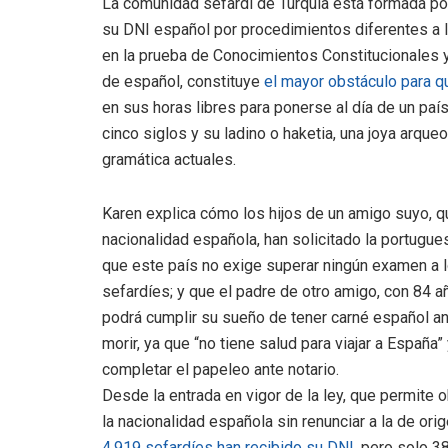
La comunidad sefardí de Turquía está formada po
su DNI español por procedimientos diferentes a l
en la prueba de Conocimientos Constitucionales y
de español, constituye
el mayor obstáculo para qu
en sus horas libres para ponerse al día de un p
cinco siglos y su ladino o haketia, una joya arqueo
gramática actuales.
Karen explica cómo los hijos de un amigo suyo, q
nacionalidad española, han solicitado la portugue
que este país no exige superar ningún examen a 
sefardíes; y que el padre de otro amigo, con 84 a
podrá cumplir su sueño de tener carné español a
morir, ya que “no tiene salud para viajar a España”
completar el papeleo ante notario.
Desde la entrada en vigor de la ley, que permite 
la nacionalidad española sin renunciar a la de orig
4.919 sefardíes han recibido su DNI
, pero solo 3