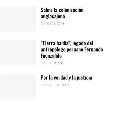
Sobre la colonización
anglosajona
1 MARS 2019
"Tierra baldía", legado del
antropólogo peruano Fernando
Fuenzalida
13 JUIN 2019
Por la verdad y la justicia
28 JUILLET 2021