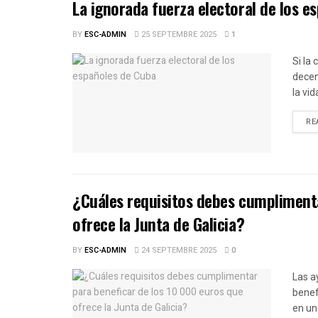
La ignorada fuerza electoral de los e
BY
ESC-ADMIN
25 SEPTEMBRE 2025
1
Si la
decen
la vid
RE
¿Cuáles requisitos debes cumplimenta
ofrece la Junta de Galicia?
BY
ESC-ADMIN
24 SEPTEMBRE 2025
0
Las a
benef
en un 