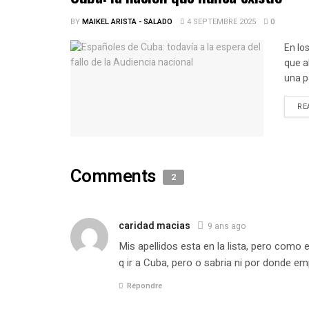
BY
MAIKEL ARISTA - SALADO
4 SEPTEMBRE 2025
0
En lo
que a
una p
RE
Comments
2
caridad macias
9 ans ago
Mis apellidos esta en la lista, pero com
q ir a Cuba, pero o sabria ni por donde e
Répondre